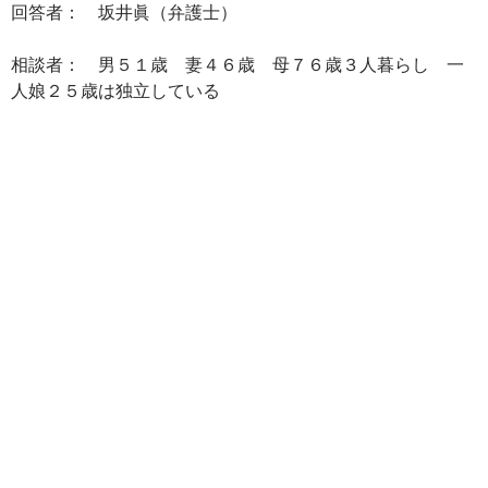
回答者： 坂井眞（弁護士）
相談者： 男５１歳 妻４６歳 母７６歳３人暮らし 一
人娘２５歳は独立している