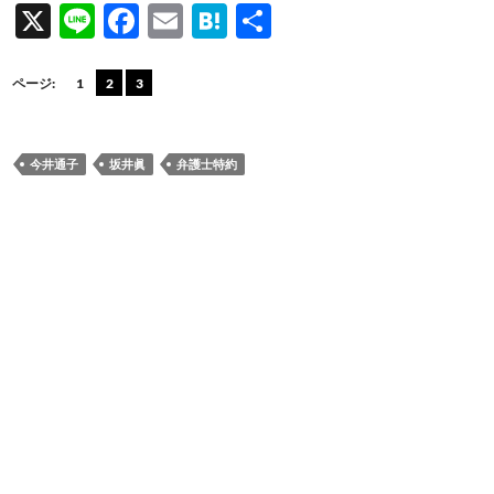
X
Li
F
E
H
共
n
ac
m
at
有
e
e
ail
e
ページ:
1
2
3
b
n
o
a
今井通子
坂井眞
弁護士特約
o
k