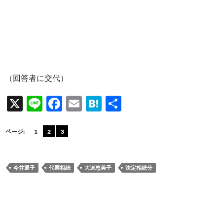
（回答者に交代）
X
Li
F
E
H
共
n
ac
m
at
有
e
e
ail
e
ページ:
1
2
3
b
n
o
a
今井通子
代襲相続
大迫恵美子
法定相続分
o
k