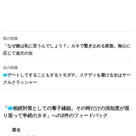
投
前の投稿
稿
「なぜ嫁は私に言うんでしょう？」カネで繋ぎ止める家族。無心に
応じて金欠の女
ナ
ビ
次の投稿
デートしてすることもするトモダチ。ステディを避ける女はサー
ゲ
クルクラッシャー
ー
シ
「
相続対策としての養子縁組。その時だけの浅知恵が巡
ョ
り巡って争続のタネ」への2件のフィードバック
ン
匿名