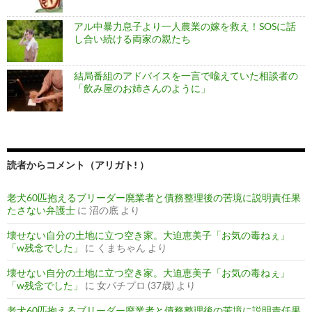
アル中暴力息子より一人農業の嫁を救え！SOSに話
し合い続ける両家の親たち
結局番組のアドバイスを一言で喩えていた相談者の
「飲み屋のお姉さんのように」
読者からコメント（アリガト! ）
老犬60匹抱えるブリーダー廃業者と債務整理後の苦境に説明責任果
たさない弁護士
に
沼の底
より
壊せない自分の土地に立つ空き家。大迫恵美子「お気の毒ねぇ」
「w残念でした」
に
くまちゃん
より
壊せない自分の土地に立つ空き家。大迫恵美子「お気の毒ねぇ」
「w残念でした」
に
女パチプロ (37歳)
より
老犬60匹抱えるブリーダー廃業者と債務整理後の苦境に説明責任果