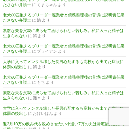
たさない弁護士
に
くまちゃん
より
老犬60匹抱えるブリーダー廃業者と債務整理後の苦境に説明責任果
たさない弁護士
に
鯖
より
素敵な夫を父親に成らせてあげられない苦しみ。私に入った精子は
生きられない
に
鯖
より
老犬60匹抱えるブリーダー廃業者と債務整理後の苦境に説明責任果
たさない弁護士
に
ブライアン
より
大学に入ってメンタル壊した長男心配するも高校から出てた症状に
体罰の後出し
に
鯖
より
老犬60匹抱えるブリーダー廃業者と債務整理後の苦境に説明責任果
たさない弁護士
に
もち
より
素敵な夫を父親に成らせてあげられない苦しみ。私に入った精子は
生きられない
に
謎々
より
大学に入ってメンタル壊した長男心配するも高校から出てた症状に
体罰の後出し
に
おけいはん
より
週2月10万の飲み代を改めさせたい小遣い7万の夫は帰宅後に飯食っ
て飲み直す
に
猫祭り
より