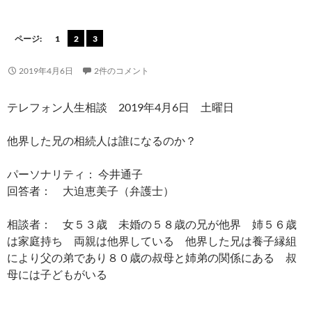
ページ:
1
2
3
2019年4月6日
2件のコメント
テレフォン人生相談 2019年4月6日 土曜日
他界した兄の相続人は誰になるのか？
パーソナリティ： 今井通子
回答者： 大迫恵美子（弁護士）
相談者： 女５３歳 未婚の５８歳の兄が他界 姉５６歳
は家庭持ち 両親は他界している 他界した兄は養子縁組
により父の弟であり８０歳の叔母と姉弟の関係にある 叔
母には子どもがいる