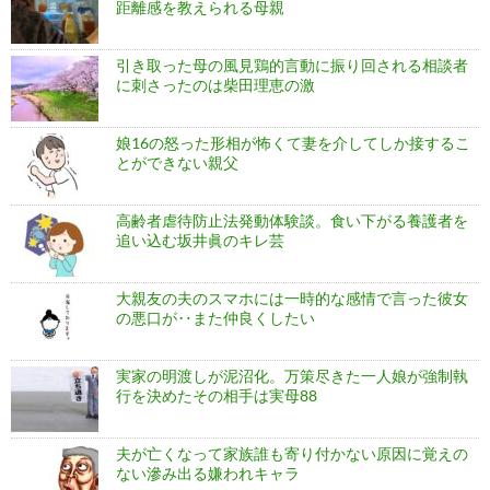
距離感を教えられる母親
引き取った母の風見鶏的言動に振り回される相談者
に刺さったのは柴田理恵の激
娘16の怒った形相が怖くて妻を介してしか接するこ
とができない親父
高齢者虐待防止法発動体験談。食い下がる養護者を
追い込む坂井眞のキレ芸
大親友の夫のスマホには一時的な感情で言った彼女
の悪口が‥また仲良くしたい
実家の明渡しが泥沼化。万策尽きた一人娘が強制執
行を決めたその相手は実母88
夫が亡くなって家族誰も寄り付かない原因に覚えの
ない滲み出る嫌われキャラ