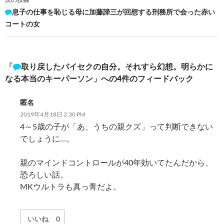
ビ
息子の仕事を恥じる母に加藤諦三が回想する刑務所で会った赤い
コートの女
ゲ
ー
シ
「
取り戻したバイセクの自分。それすら幻想。明らかに
なる本当のキーパーソン」への4件のフィードバック
ョ
ン
匿名
2019年4月18日 2:30 PM
4～5歳の子が「あ、うちの親クズ」って判断できない
でしょうに…。
親のマインドコントロールが40年効いてたんだから、
恐ろしい話。
MKウルトラも真っ青だよ。
いいね
0