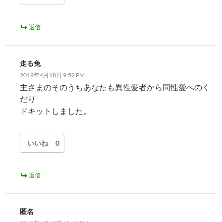
返信
走る兔
2019年4月18日 9:52 PM
主さまのそのうちあなたも異性愛者から同性愛へのく
だり
ドキットしました。
いいね
0
返信
匿名