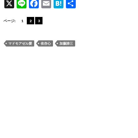
X
Li
F
E
H
共
n
ac
m
at
有
e
e
ail
e
ページ:
1
2
3
b
n
o
a
マドモアゼル愛
依存心
加藤諦三
o
k