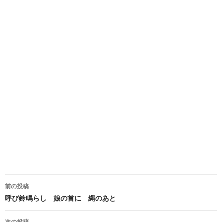
投
前の投稿
稿
呼び鈴鳴らし 娘の首に 縄のあと
ナ
次の投稿