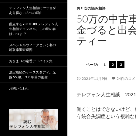
テレフォン人生相談にヤラセが
男と女の悩み相談
あり得ない３つの理由
50万の中古
乱立するYOUTUBEテレフォン人
金づると出
生相談チャンネル。この世の春
はいつまで
ティー
スペシャルウィークという名の
聴取率調査週間
おきまりの定番アドバイス集
ページ:
1
2
3
法定相続のケーススタディ。兄
嫁 VS 弟、３０年目の衝突
2021年11月9日
24件のコ
お問い合わせ
テレフォン人生相談 2021
働くことはできないけど、
う統合失調症という複雑な