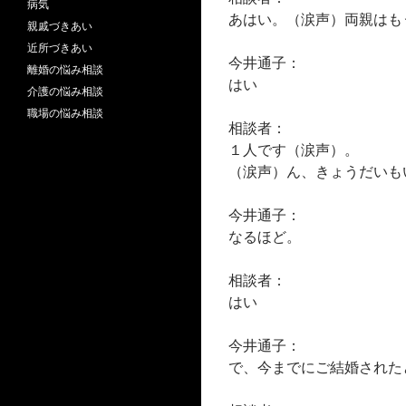
病気
あはい。（涙声）両親はも
親戚づきあい
近所づきあい
今井通子：
離婚の悩み相談
はい
介護の悩み相談
職場の悩み相談
相談者：
１人です（涙声）。
（涙声）ん、きょうだいも
今井通子：
なるほど。
相談者：
はい
今井通子：
で、今までにご結婚された