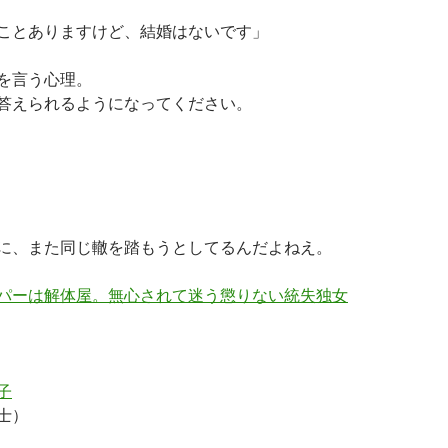
ことありますけど、結婚はないです」
を言う心理。
答えられるようになってください。
に、また同じ轍を踏もうとしてるんだよねえ。
パーは解体屋。無心されて迷う懲りない統失独女
子
士）