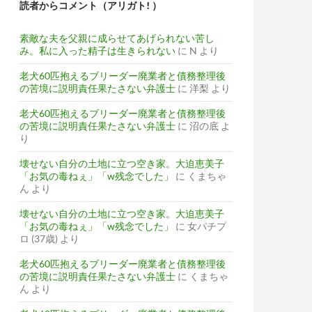
読者からコメント（アリガト! ）
素敵な夫を父親に成らせてあげられない苦し
み。私に入った精子は生きられない
に
N
より
老犬60匹抱えるブリーダー廃業者と債務整理後
の苦境に説明責任果たさない弁護士
に
洋梨
より
老犬60匹抱えるブリーダー廃業者と債務整理後
の苦境に説明責任果たさない弁護士
に
沼の底
よ
り
壊せない自分の土地に立つ空き家。大迫恵美子
「お気の毒ねぇ」「w残念でした」
に
くまちゃ
ん
より
壊せない自分の土地に立つ空き家。大迫恵美子
「お気の毒ねぇ」「w残念でした」
に
女パチプ
ロ (37歳)
より
老犬60匹抱えるブリーダー廃業者と債務整理後
の苦境に説明責任果たさない弁護士
に
くまちゃ
ん
より