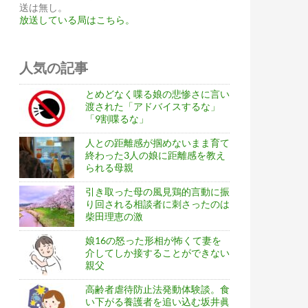
送は無し。
放送している局はこちら。
人気の記事
とめどなく喋る娘の悲惨さに言い
渡された「アドバイスするな」
「9割喋るな」
人との距離感が掴めないまま育て
終わった3人の娘に距離感を教え
られる母親
引き取った母の風見鶏的言動に振
り回される相談者に刺さったのは
柴田理恵の激
娘16の怒った形相が怖くて妻を
介してしか接することができない
親父
高齢者虐待防止法発動体験談。食
い下がる養護者を追い込む坂井眞