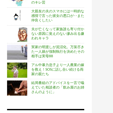
のキレ芸
大親友の夫のスマホには一時的な
感情で言った彼女の悪口が‥また
仲良くしたい
夫が亡くなって家族誰も寄り付か
ない原因に覚えのない滲み出る嫌
われキャラ
実家の明渡しが泥沼化。万策尽き
た一人娘が強制執行を決めたその
相手は実母88
アル中暴力息子より一人農業の嫁
を救え！SOSに話し合い続ける両
家の親たち
結局番組のアドバイスを一言で喩
えていた相談者の「飲み屋のお姉
さんのように」