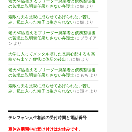
老犬60匹抱えるブリーダー廃業者と債務整理後
の苦境に説明責任果たさない弁護士
に
鯖
より
素敵な夫を父親に成らせてあげられない苦し
み。私に入った精子は生きられない
に
鯖
より
老犬60匹抱えるブリーダー廃業者と債務整理後
の苦境に説明責任果たさない弁護士
に
ブライア
ン
より
大学に入ってメンタル壊した長男心配するも高
校から出てた症状に体罰の後出し
に
鯖
より
老犬60匹抱えるブリーダー廃業者と債務整理後
の苦境に説明責任果たさない弁護士
に
もち
より
素敵な夫を父親に成らせてあげられない苦し
み。私に入った精子は生きられない
に
謎々
より
テレフォン人生相談の受付時間と電話番号
夏休み期間中の受け付けはお休みです。