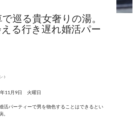
車で巡る貴女奢りの湯。
会える行き遅れ婚活パー
メント
年11月9日 火曜日
婚活パーティーで男を物色することはできるとい
病。