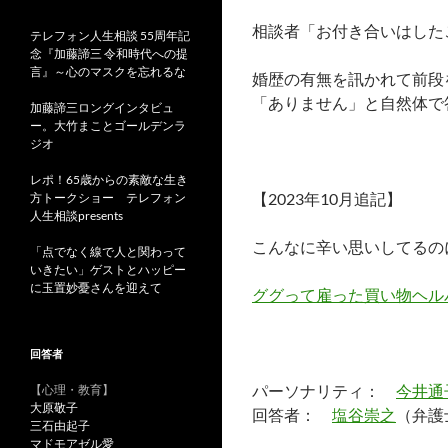
相談者「お付き合いはした
テレフォン人生相談 55周年記
念『加藤諦三 令和時代への提
言』～心のマスクを忘れるな
婚歴の有無を訊かれて前段
「ありません」と自然体で
加藤諦三ロングインタビュ
ー。大竹まことゴールデンラ
ジオ
レポ！65歳からの素敵な生き
【2023年10月追記】
方トークショー テレフォン
人生相談presents
こんなに辛い思いしてるの
「点でなく線で人と関わって
いきたい」ゲストとハッピー
に玉置妙憂さんを迎えて
ググって雇った買い物ヘル
回答者
パーソナリティ：
今井通
【心理・教育】
大原敬子
回答者：
塩谷崇之
（弁護
三石由起子
マドモアゼル愛