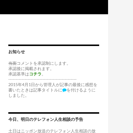
お知らせ
当面
コメントを承認制にします。
承認後に掲載されます。
承認基準は
コチラ
。
----------------------------------------------
2015年4月1日から管理人が記事の最後に感想を
書いたときは記事タイトルに
を付けるように
しました。
今日、明日のテレフォン人生相談の予告
土日はニッポン放送のテレフォン人生相談の放