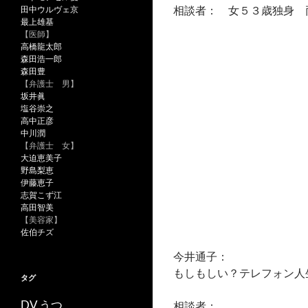
相談者： 女５３歳独身 
田中ウルヴェ京
最上雄基
【医師】
高橋龍太郎
森田浩一郎
森田豊
【弁護士 男】
坂井眞
塩谷崇之
高中正彦
中川潤
【弁護士 女】
大迫恵美子
野島梨恵
伊藤恵子
志賀こず江
高田智美
【美容家】
佐伯チズ
今井通子：
もしもしい？テレフォン人
タグ
うつ
DV
相談者：