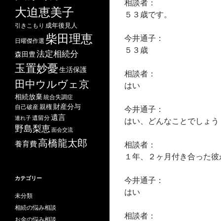
相談者：
大迫恵美子
５３歳です。
成年後見人
引きこもり
柴田理恵
今井通子：
日曜傑作選
５３歳
法定相続分
森田豊
玉置妙憂
生活保護
相談者：
田中ウルヴェ京
はい
相続放棄
統合失調症
財産分与
自己破産
親権
今井通子：
遺言
遺留分
連れ子
はい、どんなことでしょう
野島梨恵
面会交流
高橋龍太郎
養育費
相談者：
１年、２ヶ月付き合った彼
カテゴリー
今井通子：
はい
未分類
相続の悩み相談
相談者：
お金の悩み相談