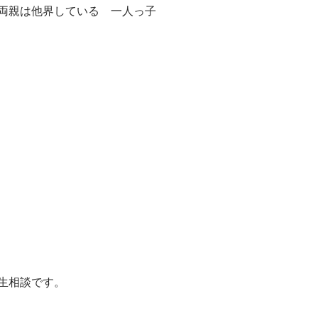
両親は他界している 一人っ子
生相談です。