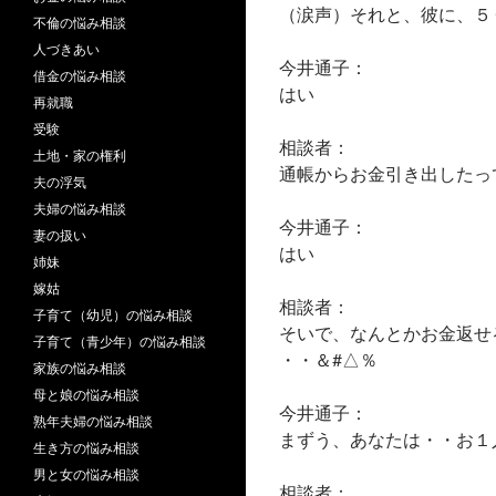
（涙声）それと、彼に、５
不倫の悩み相談
人づきあい
今井通子：
借金の悩み相談
はい
再就職
受験
相談者：
土地・家の権利
通帳からお金引き出したっ
夫の浮気
夫婦の悩み相談
今井通子：
妻の扱い
はい
姉妹
嫁姑
相談者：
子育て（幼児）の悩み相談
そいで、なんとかお金返せ
子育て（青少年）の悩み相談
・・＆#△％
家族の悩み相談
母と娘の悩み相談
今井通子：
熟年夫婦の悩み相談
まずう、あなたは・・お１
生き方の悩み相談
男と女の悩み相談
相談者：