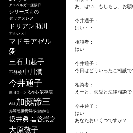
アスペルガー症候群
あ、はい、もしもし、お願
シリーズもの
セックスレス
今井通子：
ドリアン助川
はい・・
ナルシスト
マドモアゼル
相談者：
はい
愛
三石由起子
今井通子：
今日はどういったご相談で
中川潤
不登校
今井通子
相談者：
えーと、恋愛と法律相談で
依存症
依存心
住宅ローン
加藤諦三
内縁
今井通子：
劣等感
勝野洋
双極性障害
はい
坂井眞
塩谷崇之
あなたおいくつですか？
大原敬子