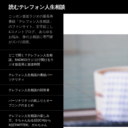
読むテレフォン人生相談
ニッポン放送ラジオの最長寿
番組「テレフォン人生相談」
のファンサイト。文字起こし
&コメントブログ。 あらゆる
お悩み、身の上相談に専門家
がズバリ回答。
どこで聞く？テレフォン人生相
談。RADIKO(ラジコ)で聞けるラ
ジオ放送局と放送時間
テレフォン人生相談の番組パー
ソナリティ
テレフォン人生相談の回答者
パーソナリティの前ふりとオー
プニングのまとめ
テレフォン人生相談の楽しみ
方。５ちゃんねる(旧2CH)から
X(旧TWITTER)、ガルちゃん