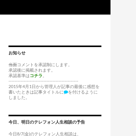
お知らせ
当面
コメントを承認制にします。
承認後に掲載されます。
承認基準は
コチラ
。
----------------------------------------------
2015年4月1日から管理人が記事の最後に感想を
書いたときは記事タイトルに
を付けるように
しました。
今日、明日のテレフォン人生相談の予告
今日8/7(金)のテレフォン人生相談は、