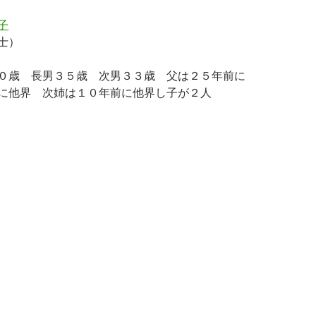
子
士）
０歳 長男３５歳 次男３３歳 父は２５年前に
に他界 次姉は１０年前に他界し子が２人