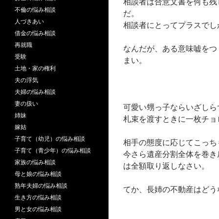
相談者は合意文書を何も残
不倫の悩み相談
だ。
人づきあい
相談者にとってプラスでし
借金の悩み相談
再就職
なんだが、ある意味嘘をつ
受験
まい。
土地・家の権利
夫の浮気
夫婦の悩み相談
妻の扱い
可愛い甥っ子ならいざしら
姉妹
札束を渡すときに一枚チョ
嫁姑
子育て（幼児）の悩み相談
相手の態度に応じてこっち
子育て（青少年）の悩み相談
今さら遺産分割全体を巻き
家族の悩み相談
は全額取り返しなさい。
母と娘の悩み相談
熟年夫婦の悩み相談
てか、長姉の不動産はどう
生き方の悩み相談
男と女の悩み相談