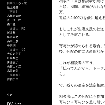
相談の主旨は相談者が続け
田中ウルヴェ京
月額、期間、総額が合わな
最上雄基
万。
【医師】
高橋龍太郎
遺産の2,400万を優に超え
森田浩一郎
森田豊
もしこれが生活支援の仕送
【弁護士 男】
坂井眞
として考慮される。
塩谷崇之
高中正彦
寄与分が認められる場合、
中川潤
【弁護士 女】
後、分配の前に遺産総額か
大迫恵美子
野島梨恵
これが相談者の言う、
伊藤恵子
志賀こず江
「払ってんだから、トータ
高田智美
ら」
【美容家】
佐伯チズ
で、残りの遺産を法定相続
タグ
相談者はこの分配にも参加
寄与分＋寄与分を差し引い
うつ
DV