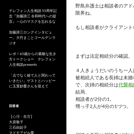
野島弁護士は相談者のアド
テレフォン人生相談 55周年記
限界ね。
念『加藤諦三 令和時代への提
言』～心のマスクを忘れるな
もし相談者がクライアント
加藤諦三ロングインタビュ
ー。大竹まことゴールデンラ
ジオ
レポ！65歳からの素敵な生き
まずは法定相続分の確認。
方トークショー テレフォン
人生相談presents
４人きょうだいのうち一人
「点でなく線で人と関わって
被相続人である長姉は未婚
いきたい」ゲストとハッピー
で、次姉の相続分は
代襲相
に玉置妙憂さんを迎えて
結局、
相談者が2分の1。
甥っ子2人が4分の1づつ。
回答者
【心理・教育】
大原敬子
三石由起子
マドモアゼル愛