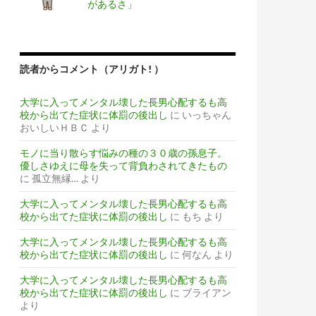
があるさ」
読者からコメント（アリガト! ）
大学に入ってメンタル壊した長男心配するも高
校から出てた症状に体罰の後出し
に
いっちゃん
おいしいＨＢＣ
より
モノに当り散らす悩みの種の３０歳の孫息子。
優しさゆえに母を失って背負わされてきたもの
に
孤立無縁…
より
大学に入ってメンタル壊した長男心配するも高
校から出てた症状に体罰の後出し
に
もち
より
大学に入ってメンタル壊した長男心配するも高
校から出てた症状に体罰の後出し
に
何なん
より
大学に入ってメンタル壊した長男心配するも高
校から出てた症状に体罰の後出し
に
ブライアン
より