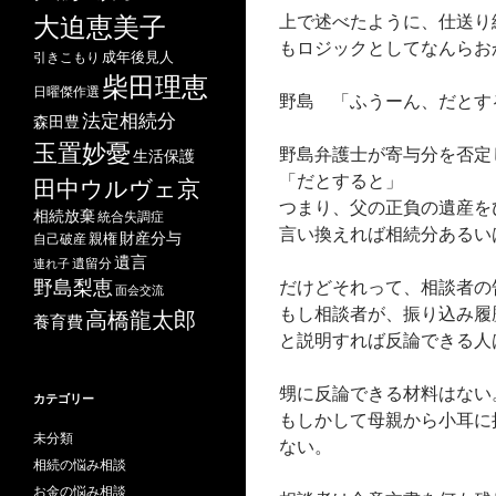
上で述べたように、仕送り総
大迫恵美子
もロジックとしてなんらお
成年後見人
引きこもり
柴田理恵
日曜傑作選
野島 「ふうーん、だとす
法定相続分
森田豊
玉置妙憂
野島弁護士が寄与分を否定
生活保護
「だとすると」
田中ウルヴェ京
つまり、父の正負の遺産を
相続放棄
統合失調症
言い換えれば相続分あるい
財産分与
自己破産
親権
遺言
遺留分
連れ子
だけどそれって、相談者の
野島梨恵
面会交流
もし相談者が、振り込み履
高橋龍太郎
養育費
と説明すれば反論できる人
甥に反論できる材料はない
カテゴリー
もしかして母親から小耳に
未分類
ない。
相続の悩み相談
お金の悩み相談