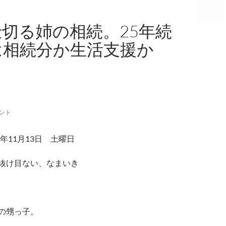
切る姉の相続。25年続
は相続分か生活支援か
ント
年11月13日 土曜日
抜け目ない、なまいき
の甥っ子。