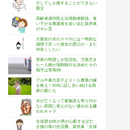
介してしか接することができない
親父
高齢者虐待防止法発動体験談。食
い下がる養護者を追い込む坂井眞
のキレ芸
大親友の夫のスマホには一時的な
感情で言った彼女の悪口が‥また
仲良くしたい
実家の明渡しが泥沼化。万策尽き
た一人娘が強制執行を決めたその
相手は実母88
アル中暴力息子より一人農業の嫁
を救え！SOSに話し合い続ける両
家の親たち
夫が亡くなって家族誰も寄り付か
ない原因に覚えのない滲み出る嫌
われキャラ
生保歴10年の男が心配する父亡
き後の母の生活費。坂井眞「生保