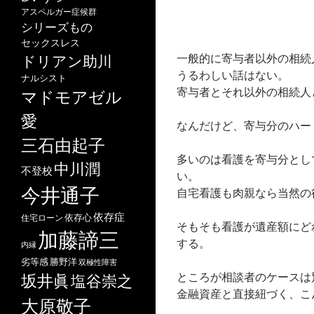
アスペルガー症候群
シリーズもの
セックスレス
一般的に寄与者以外の相続
ドリアン助川
うるわしい話はない。
ナルシスト
寄与者とそれ以外の相続人
マドモアゼル
愛
なんだけど、寄与分のハー
三石由起子
多いのは看護を寄与分とし
中川潤
不登校
い。
今井通子
自宅看護も肉親なら当然の
依存症
依存心
住宅ローン
そもそも看護が遺産額にど
加藤諦三
する。
内縁
劣等感
勝野洋
双極性障害
ところが相談者のケースは
坂井眞
塩谷崇之
金融資産と直接紐づく、こ
大原敬子