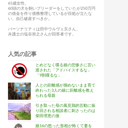
65歳女性。
60頭の犬を飼いブリーダーをしていたが250万円
の借金を作り債務整理しているが目処が立たな
い。自己破産すべきか。
パーソナリティは田中ウルヴェ京さん、
弁護士の塩谷崇之さんが回答者です。
人気の記事
とめどなく喋る娘の悲惨さに言い
渡された「アドバイスするな」
「9割喋るな」
人との距離感が掴めないまま育て
終わった3人の娘に距離感を教え
られる母親
引き取った母の風見鶏的言動に振
り回される相談者に刺さったのは
柴田理恵の激
娘16の怒った形相が怖くて妻を