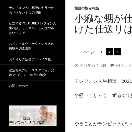
テレフォン人生相談にヤラセが
相続の悩み相談
あり得ない３つの理由
小癪な甥が仕
乱立するYOUTUBEテレフォン人
けた仕送り
生相談チャンネル。この世の春
はいつまで
スペシャルウィークという名の
聴取率調査週間
ページ:
1
2
3
おきまりの定番アドバイス集
2021年11月13日
4件のコメ
法定相続のケーススタディ。兄
嫁 VS 弟、３０年目の衝突
テレフォン人生相談 2021
お問い合わせ
小癪‥こしゃく ずるくて
やることがチンピラまがい