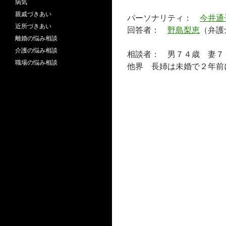
病気
親戚づきあい
パーソナリティ：
今井通
近所づきあい
回答者：
野島梨恵
（弁護
離婚の悩み相談
介護の悩み相談
相談者： 男７４歳 妻７
職場の悩み相談
他界 長姉は未婚で２年前