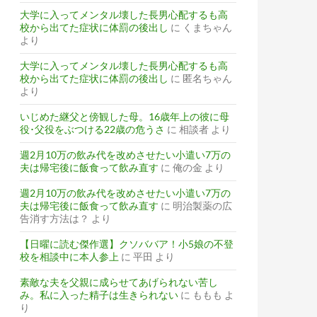
大学に入ってメンタル壊した長男心配するも高
校から出てた症状に体罰の後出し
に
くまちゃん
より
大学に入ってメンタル壊した長男心配するも高
校から出てた症状に体罰の後出し
に
匿名ちゃん
より
いじめた継父と傍観した母。16歳年上の彼に母
役･父役をぶつける22歳の危うさ
に
相談者
より
週2月10万の飲み代を改めさせたい小遣い7万の
夫は帰宅後に飯食って飲み直す
に
俺の金
より
週2月10万の飲み代を改めさせたい小遣い7万の
夫は帰宅後に飯食って飲み直す
に
明治製薬の広
告消す方法は？
より
【日曜に読む傑作選】クソババア！小5娘の不登
校を相談中に本人参上
に
平田
より
素敵な夫を父親に成らせてあげられない苦し
み。私に入った精子は生きられない
に
ももも
よ
り