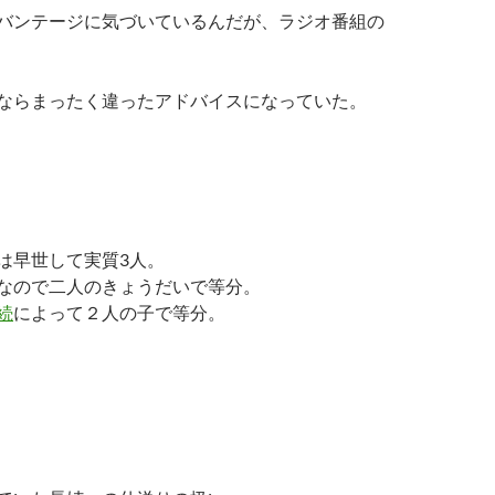
バンテージに気づいているんだが、ラジオ番組の
ならまったく違ったアドバイスになっていた。
は早世して実質3人。
なので二人のきょうだいで等分。
続
によって２人の子で等分。