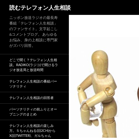
読むテレフォン人生相談
ニッポン放送ラジオの最長寿
番組「テレフォン人生相談」
のファンサイト。文字起こし
&コメントブログ。 あらゆる
お悩み、身の上相談に専門家
がズバリ回答。
どこで聞く？テレフォン人生相
談。RADIKO(ラジコ)で聞けるラ
ジオ放送局と放送時間
テレフォン人生相談の番組パー
ソナリティ
テレフォン人生相談の回答者
パーソナリティの前ふりとオー
プニングのまとめ
テレフォン人生相談の楽しみ
方。５ちゃんねる(旧2CH)から
X(旧TWITTER)、ガルちゃん