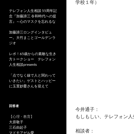
学校１年）
テレフォン人生相談 55周年記
念『加藤諦三 令和時代への提
言』～心のマスクを忘れるな
加藤諦三ロングインタビュ
ー。大竹まことゴールデンラ
ジオ
レポ！65歳からの素敵な生き
方トークショー テレフォン
人生相談presents
「点でなく線で人と関わって
いきたい」ゲストとハッピー
に玉置妙憂さんを迎えて
回答者
今井通子：
もしもしい、テレフォン人
【心理・教育】
大原敬子
三石由起子
相談者：
マドモアゼル愛