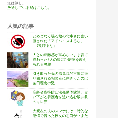
送は無し。
放送している局はこちら。
人気の記事
とめどなく喋る娘の悲惨さに言い
渡された「アドバイスするな」
「9割喋るな」
人との距離感が掴めないまま育て
終わった3人の娘に距離感を教え
られる母親
引き取った母の風見鶏的言動に振
り回される相談者に刺さったのは
柴田理恵の激
高齢者虐待防止法発動体験談。食
い下がる養護者を追い込む坂井眞
のキレ芸
大親友の夫のスマホには一時的な
感情で言った彼女の悪口が‥また