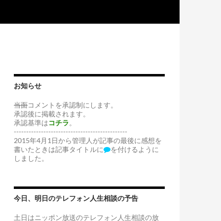
お知らせ
当面
コメントを承認制にします。
承認後に掲載されます。
承認基準は
コチラ
。
----------------------------------------------
2015年4月1日から管理人が記事の最後に感想を
書いたときは記事タイトルに
を付けるように
しました。
今日、明日のテレフォン人生相談の予告
土日はニッポン放送のテレフォン人生相談の放