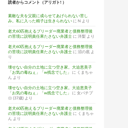
読者からコメント（アリガト! ）
素敵な夫を父親に成らせてあげられない苦し
み。私に入った精子は生きられない
に
N
より
老犬60匹抱えるブリーダー廃業者と債務整理後
の苦境に説明責任果たさない弁護士
に
洋梨
より
老犬60匹抱えるブリーダー廃業者と債務整理後
の苦境に説明責任果たさない弁護士
に
沼の底
よ
り
壊せない自分の土地に立つ空き家。大迫恵美子
「お気の毒ねぇ」「w残念でした」
に
くまちゃ
ん
より
壊せない自分の土地に立つ空き家。大迫恵美子
「お気の毒ねぇ」「w残念でした」
に
女パチプ
ロ (37歳)
より
老犬60匹抱えるブリーダー廃業者と債務整理後
の苦境に説明責任果たさない弁護士
に
くまちゃ
ん
より