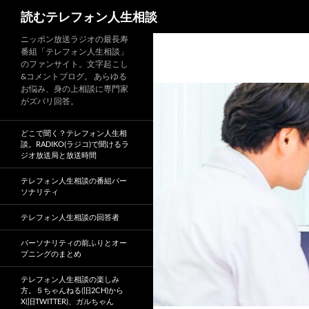
読むテレフォン人生相談
ニッポン放送ラジオの最長寿
番組「テレフォン人生相談」
のファンサイト。文字起こし
&コメントブログ。 あらゆる
お悩み、身の上相談に専門家
がズバリ回答。
どこで聞く？テレフォン人生相
談。RADIKO(ラジコ)で聞けるラ
ジオ放送局と放送時間
テレフォン人生相談の番組パー
ソナリティ
テレフォン人生相談の回答者
パーソナリティの前ふりとオー
プニングのまとめ
テレフォン人生相談の楽しみ
方。５ちゃんねる(旧2CH)から
X(旧TWITTER)、ガルちゃん