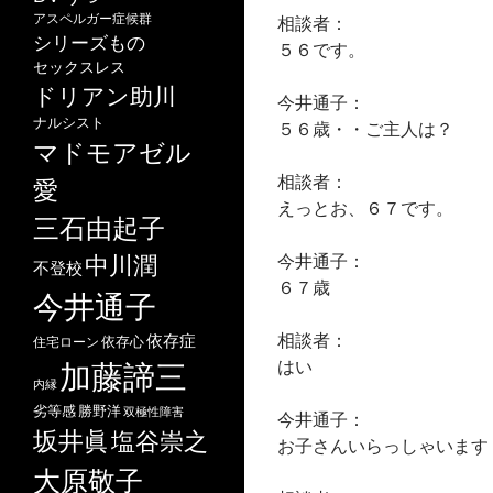
アスペルガー症候群
相談者：
シリーズもの
５６です。
セックスレス
ドリアン助川
今井通子：
ナルシスト
５６歳・・ご主人は？
マドモアゼル
相談者：
愛
えっとお、６７です。
三石由起子
今井通子：
中川潤
不登校
６７歳
今井通子
相談者：
依存症
依存心
住宅ローン
はい
加藤諦三
内縁
劣等感
勝野洋
双極性障害
今井通子：
坂井眞
塩谷崇之
お子さんいらっしゃいます
大原敬子