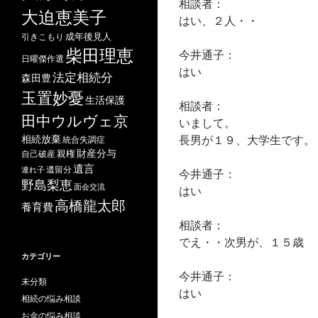
相談者：
大迫恵美子
はい、２人・・
成年後見人
引きこもり
柴田理恵
今井通子：
日曜傑作選
はい
法定相続分
森田豊
玉置妙憂
生活保護
相談者：
田中ウルヴェ京
いまして。
長男が１９、大学生です。
相続放棄
統合失調症
財産分与
自己破産
親権
遺言
遺留分
連れ子
今井通子：
野島梨恵
面会交流
はい
高橋龍太郎
養育費
相談者：
でえ・・次男が、１５歳
カテゴリー
今井通子：
未分類
はい
相続の悩み相談
お金の悩み相談