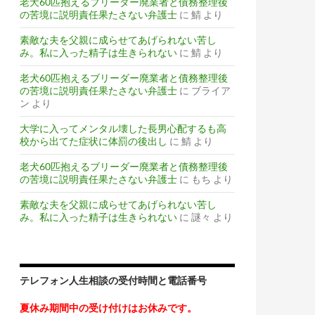
老犬60匹抱えるブリーダー廃業者と債務整理後
の苦境に説明責任果たさない弁護士
に
鯖
より
素敵な夫を父親に成らせてあげられない苦し
み。私に入った精子は生きられない
に
鯖
より
老犬60匹抱えるブリーダー廃業者と債務整理後
の苦境に説明責任果たさない弁護士
に
ブライア
ン
より
大学に入ってメンタル壊した長男心配するも高
校から出てた症状に体罰の後出し
に
鯖
より
老犬60匹抱えるブリーダー廃業者と債務整理後
の苦境に説明責任果たさない弁護士
に
もち
より
素敵な夫を父親に成らせてあげられない苦し
み。私に入った精子は生きられない
に
謎々
より
テレフォン人生相談の受付時間と電話番号
夏休み期間中の受け付けはお休みです。