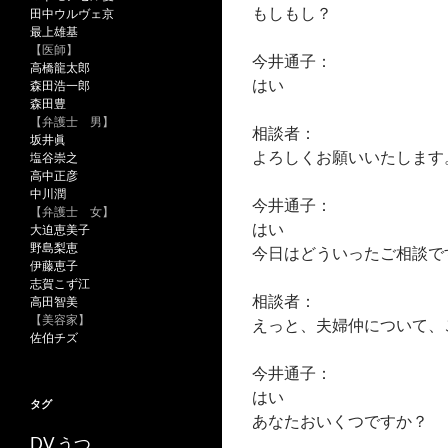
もしもし？
田中ウルヴェ京
最上雄基
【医師】
今井通子：
高橋龍太郎
はい
森田浩一郎
森田豊
【弁護士 男】
相談者：
坂井眞
よろしくお願いいたします
塩谷崇之
高中正彦
中川潤
今井通子：
【弁護士 女】
はい
大迫恵美子
野島梨恵
今日はどういったご相談で
伊藤恵子
志賀こず江
相談者：
高田智美
【美容家】
えっと、夫婦仲について、
佐伯チズ
今井通子：
はい
タグ
あなたおいくつですか？
うつ
DV