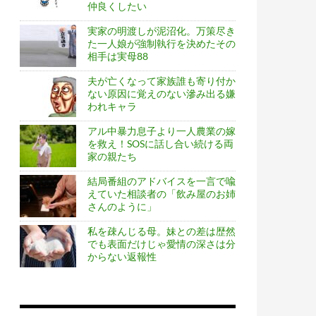
仲良くしたい
実家の明渡しが泥沼化。万策尽き
た一人娘が強制執行を決めたその
相手は実母88
夫が亡くなって家族誰も寄り付か
ない原因に覚えのない滲み出る嫌
われキャラ
アル中暴力息子より一人農業の嫁
を救え！SOSに話し合い続ける両
家の親たち
結局番組のアドバイスを一言で喩
えていた相談者の「飲み屋のお姉
さんのように」
私を疎んじる母。妹との差は歴然
でも表面だけじゃ愛情の深さは分
からない返報性