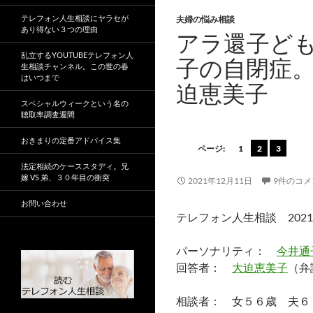
テレフォン人生相談にヤラセが
夫婦の悩み相談
あり得ない３つの理由
アラ還子ど
乱立するYOUTUBEテレフォン人
子の自閉症
生相談チャンネル。この世の春
はいつまで
迫恵美子
スペシャルウィークという名の
聴取率調査週間
おきまりの定番アドバイス集
ページ:
1
2
3
法定相続のケーススタディ。兄
嫁 VS 弟、３０年目の衝突
2021年12月11日
9件のコメ
お問い合わせ
テレフォン人生相談 2021
パーソナリティ：
今井通
回答者：
大迫恵美子
（弁
相談者： 女５６歳 夫６