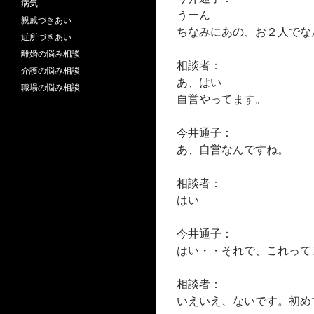
病気
うーん
親戚づきあい
ちなみにあの、お２人でな
近所づきあい
離婚の悩み相談
相談者：
介護の悩み相談
あ、はい
職場の悩み相談
自営やってます。
今井通子：
あ、自営なんですね。
相談者：
はい
今井通子：
はい・・それで、これって
相談者：
いえいえ、ないです。初め