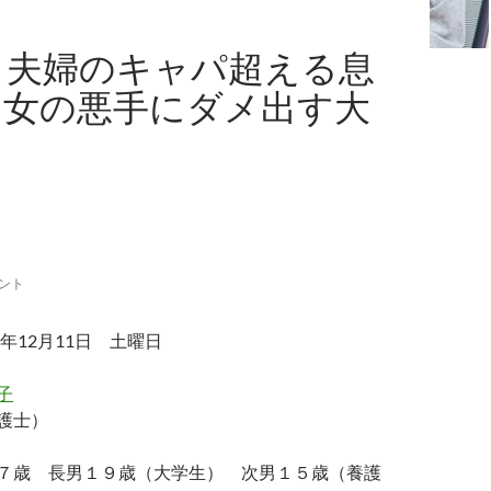
も夫婦のキャパ超える息
。女の悪手にダメ出す大
ント
年12月11日 土曜日
子
護士）
７歳 長男１９歳（大学生） 次男１５歳（養護