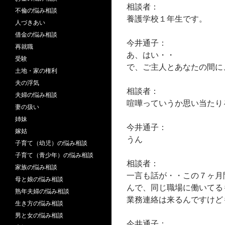
相談者：
不倫の悩み相談
養護学校１年生です。
人づきあい
借金の悩み相談
今井通子：
再就職
あ、はい・・
受験
で、ご主人とあなたの間に
土地・家の権利
夫の浮気
相談者：
夫婦の悩み相談
喧嘩っていうか思い当たり
妻の扱い
姉妹
今井通子：
嫁姑
うん
子育て（幼児）の悩み相談
子育て（青少年）の悩み相談
相談者：
家族の悩み相談
一言も話が・・この７ヶ月
母と娘の悩み相談
んで、同じ職場に働いてる
熟年夫婦の悩み相談
業務連絡は来るんですけど
生き方の悩み相談
男と女の悩み相談
今井通子：