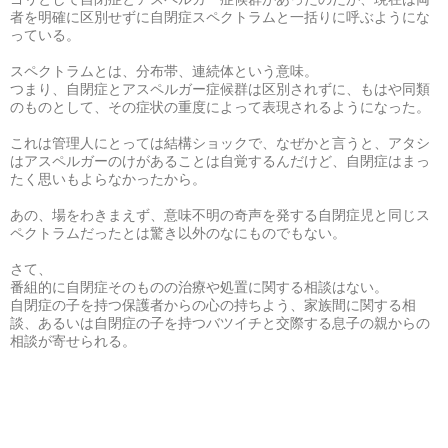
者を明確に区別せずに自閉症スペクトラムと一括りに呼ぶようにな
っている。
スペクトラムとは、分布帯、連続体という意味。
つまり、自閉症とアスペルガー症候群は区別されずに、もはや同類
のものとして、その症状の重度によって表現されるようになった。
これは管理人にとっては結構ショックで、なぜかと言うと、アタシ
はアスペルガーのけがあることは自覚するんだけど、自閉症はまっ
たく思いもよらなかったから。
あの、場をわきまえず、意味不明の奇声を発する自閉症児と同じス
ペクトラムだったとは驚き以外のなにものでもない。
さて、
番組的に自閉症そのものの治療や処置に関する相談はない。
自閉症の子を持つ保護者からの心の持ちよう、家族間に関する相
談、あるいは自閉症の子を持つバツイチと交際する息子の親からの
相談が寄せられる。