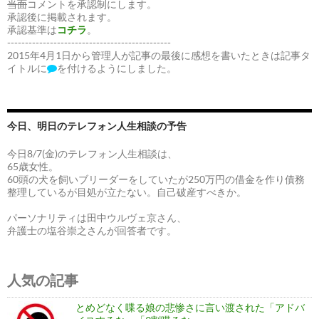
当面
コメントを承認制にします。
承認後に掲載されます。
承認基準は
コチラ
。
----------------------------------------------
2015年4月1日から管理人が記事の最後に感想を書いたときは記事タ
イトルに
を付けるようにしました。
今日、明日のテレフォン人生相談の予告
今日8/7(金)のテレフォン人生相談は、
65歳女性。
60頭の犬を飼いブリーダーをしていたが250万円の借金を作り債務
整理しているが目処が立たない。自己破産すべきか。
パーソナリティは田中ウルヴェ京さん、
弁護士の塩谷崇之さんが回答者です。
人気の記事
とめどなく喋る娘の悲惨さに言い渡された「アドバ