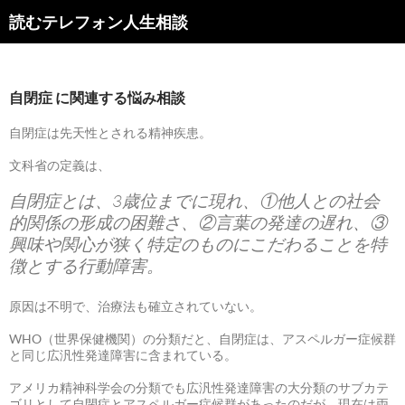
読むテレフォン人生相談
自閉症 に関連する悩み相談
自閉症は先天性とされる精神疾患。
文科省の定義は、
自閉症とは、3歳位までに現れ、①他人との社会
的関係の形成の困難さ、②言葉の発達の遅れ、③
興味や関心が狭く特定のものにこだわることを特
徴とする行動障害。
原因は不明で、治療法も確立されていない。
WHO（世界保健機関）の分類だと、自閉症は、アスペルガー症候群
と同じ広汎性発達障害に含まれている。
アメリカ精神科学会の分類でも広汎性発達障害の大分類のサブカテ
ゴリとして自閉症とアスペルガー症候群があったのだが、現在は両