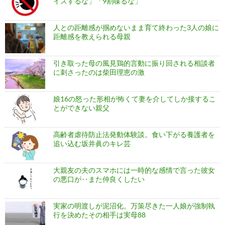
イスするな」「9割喋るな」
人との距離感が掴めないまま育て終わった3人の娘に
距離感を教えられる母親
引き取った母の風見鶏的言動に振り回される相談者
に刺さったのは柴田理恵の激
娘16の怒った形相が怖くて妻を介してしか接するこ
とができない親父
高齢者虐待防止法発動体験談。食い下がる養護者を
追い込む坂井眞のキレ芸
大親友の夫のスマホには一時的な感情で言った彼女
の悪口が‥また仲良くしたい
実家の明渡しが泥沼化。万策尽きた一人娘が強制執
行を決めたその相手は実母88