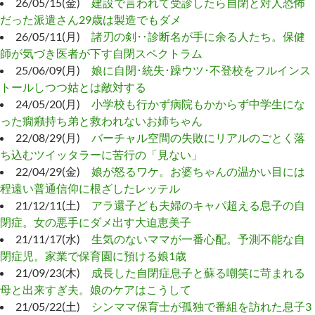
26/05/15(金)
建設で言われて受診したら自閉と対人恐怖
だった派遣さん29歳は製造でもダメ
26/05/11(月)
諸刃の剣‥診断名が手に余る人たち。保健
師が気づき医者が下す自閉スペクトラム
25/06/09(月)
娘に自閉･統失･躁ウツ･不登校をフルインス
トールしつつ姑とは敵対する
24/05/20(月)
小学校も行かず病院もかからず中学生にな
った癇癪持ち弟と救われないお姉ちゃん
22/08/29(月)
バーチャル空間の失敗にリアルのごとく落
ち込むツイッタラーに苦行の「見ない」
22/04/29(金)
娘が怒るワケ。お婆ちゃんの温かい目には
程遠い普通信仰に根ざしたレッテル
21/12/11(土)
アラ還子ども夫婦のキャパ超える息子の自
閉症。女の悪手にダメ出す大迫恵美子
21/11/17(水)
生気のないママが一番心配。予測不能な自
閉症児。家業で保育園に預ける娘1歳
21/09/23(木)
成長した自閉症息子と蘇る嘲笑に苛まれる
母と出来すぎ夫。娘のケアはこうして
21/05/22(土)
シンママ保育士が孤独で番組を訪れた息子3