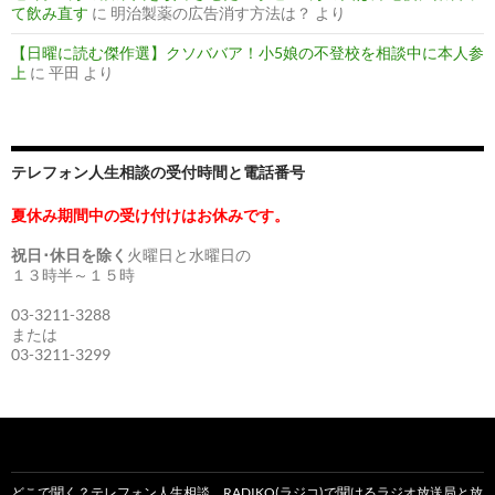
て飲み直す
に
明治製薬の広告消す方法は？
より
【日曜に読む傑作選】クソババア！小5娘の不登校を相談中に本人参
上
に
平田
より
テレフォン人生相談の受付時間と電話番号
夏休み期間中の受け付けはお休みです。
祝日･休日を除く
火曜日と水曜日の
１３時半～１５時
03-3211-3288
または
03-3211-3299
どこで聞く？テレフォン人生相談。RADIKO(ラジコ)で聞けるラジオ放送局と放