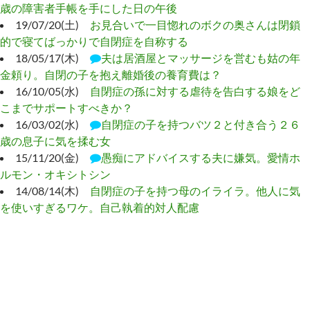
歳の障害者手帳を手にした日の午後
19/07/20(土)
お見合いで一目惚れのボクの奥さんは閉鎖
的で寝てばっかりで自閉症を自称する
18/05/17(木)
夫は居酒屋とマッサージを営むも姑の年
金頼り。自閉の子を抱え離婚後の養育費は？
16/10/05(水)
自閉症の孫に対する虐待を告白する娘をど
こまでサポートすべきか？
16/03/02(水)
自閉症の子を持つバツ２と付き合う２６
歳の息子に気を揉む女
15/11/20(金)
愚痴にアドバイスする夫に嫌気。愛情ホ
ルモン・オキシトシン
14/08/14(木)
自閉症の子を持つ母のイライラ。他人に気
を使いすぎるワケ。自己執着的対人配慮