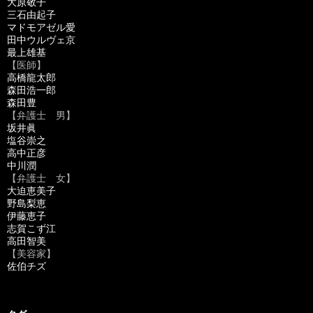
大原敬子
三石由起子
マドモアゼル愛
田中ウルヴェ京
最上雄基
【医師】
高橋龍太郎
森田浩一郎
森田豊
【弁護士 男】
坂井眞
塩谷崇之
高中正彦
中川潤
【弁護士 女】
大迫恵美子
野島梨恵
伊藤恵子
志賀こず江
高田智美
【美容家】
佐伯チズ