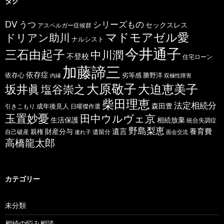
タグ
うつ
シリーズもの
DV
セックスレス
アスペルガー症候群
マドモアゼル愛
ドリアン助川
ナルシスト
今井通子
三石由起子
中川潤
不登校
住宅ローン
加藤諦三
依存症
依存心
劣等感
勝野洋
内縁
双極性障害
大原敬子
坂井眞
大迫恵美子
塩谷崇之
柴田理恵
法定相続分
森田豊
成年後見人
日曜傑作選
引きこもり
玉置妙憂
田中ウルヴェ京
生活保護
相続放棄
統合失調症
野島梨恵
遺言
養育費
財産分与
自己破産
親権
遺留分
連れ子
面会交流
高橋龍太郎
カテゴリー
未分類
相続の悩み相談