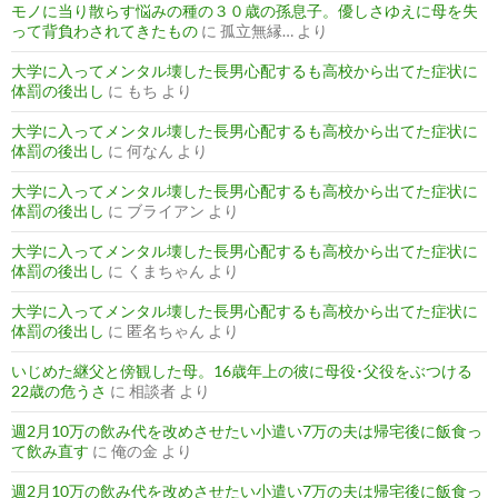
モノに当り散らす悩みの種の３０歳の孫息子。優しさゆえに母を失
って背負わされてきたもの
に
孤立無縁…
より
大学に入ってメンタル壊した長男心配するも高校から出てた症状に
体罰の後出し
に
もち
より
大学に入ってメンタル壊した長男心配するも高校から出てた症状に
体罰の後出し
に
何なん
より
大学に入ってメンタル壊した長男心配するも高校から出てた症状に
体罰の後出し
に
ブライアン
より
大学に入ってメンタル壊した長男心配するも高校から出てた症状に
体罰の後出し
に
くまちゃん
より
大学に入ってメンタル壊した長男心配するも高校から出てた症状に
体罰の後出し
に
匿名ちゃん
より
いじめた継父と傍観した母。16歳年上の彼に母役･父役をぶつける
22歳の危うさ
に
相談者
より
週2月10万の飲み代を改めさせたい小遣い7万の夫は帰宅後に飯食っ
て飲み直す
に
俺の金
より
週2月10万の飲み代を改めさせたい小遣い7万の夫は帰宅後に飯食っ