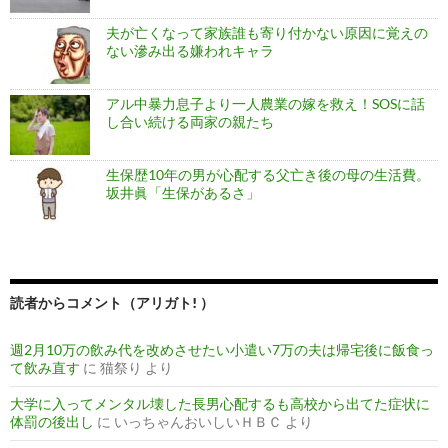
夫が亡くなって家族誰も寄り付かない原因に覚えの
ない滲み出る嫌われキャラ
アル中暴力息子より一人農業の嫁を救え！SOSに話
し合い続ける両家の親たち
生保歴10年の男が心配する父亡き後の母の生活費。
坂井眞「生保があるさ」
読者からコメント（アリガト! ）
週2月10万の飲み代を改めさせたい小遣い7万の夫は帰宅後に飯食っ
て飲み直す
に
猫祭り
より
大学に入ってメンタル壊した長男心配するも高校から出てた症状に
体罰の後出し
に
いっちゃんおいしいＨＢＣ
より