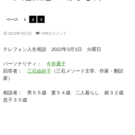
ページ:
1
2
3
2022年3月1日
19件のコメント
テレフォン人生相談 2022年3月1日 火曜日
パーソナリティ：
今井通子
回答者：
三石由起子
（三石メソード主宰、作家・翻訳
家）
相談者： 男５５歳 妻５４歳 二人暮らし 娘３２歳
息子３０歳