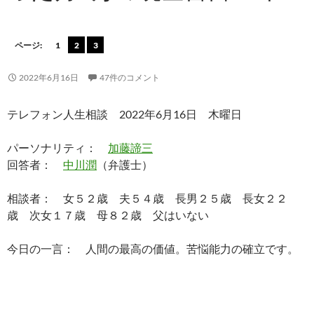
ページ:
1
2
3
2022年6月16日
47件のコメント
テレフォン人生相談 2022年6月16日 木曜日
パーソナリティ：
加藤諦三
回答者：
中川潤
（弁護士）
相談者： 女５２歳 夫５４歳 長男２５歳 長女２２
歳 次女１７歳 母８２歳 父はいない
今日の一言： 人間の最高の価値。苦悩能力の確立です。