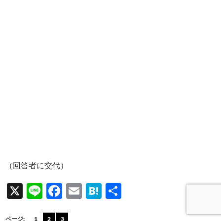
（回答者に交代）
X
Li
F
E
H
共
n
ac
m
at
有
ページ:
1
2
3