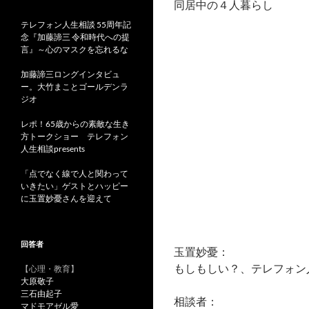
同居中の４人暮らし
テレフォン人生相談 55周年記
念『加藤諦三 令和時代への提
言』～心のマスクを忘れるな
加藤諦三ロングインタビュ
ー。大竹まことゴールデンラ
ジオ
レポ！65歳からの素敵な生き
方トークショー テレフォン
人生相談presents
「点でなく線で人と関わって
いきたい」ゲストとハッピー
に玉置妙憂さんを迎えて
回答者
玉置妙憂：
もしもしい？、テレフォン
【心理・教育】
大原敬子
三石由起子
相談者：
マドモアゼル愛