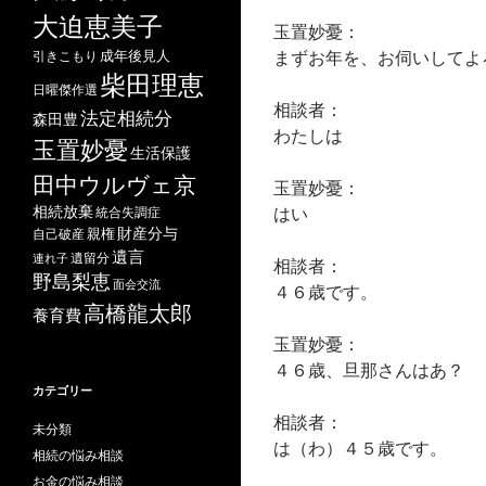
大迫恵美子
玉置妙憂：
まずお年を、お伺いしてよ
成年後見人
引きこもり
柴田理恵
日曜傑作選
相談者：
法定相続分
森田豊
わたしは
玉置妙憂
生活保護
田中ウルヴェ京
玉置妙憂：
相続放棄
はい
統合失調症
財産分与
自己破産
親権
遺言
遺留分
連れ子
相談者：
野島梨恵
面会交流
４６歳です。
高橋龍太郎
養育費
玉置妙憂：
４６歳、旦那さんはあ？
カテゴリー
相談者：
未分類
は（わ）４５歳です。
相続の悩み相談
お金の悩み相談