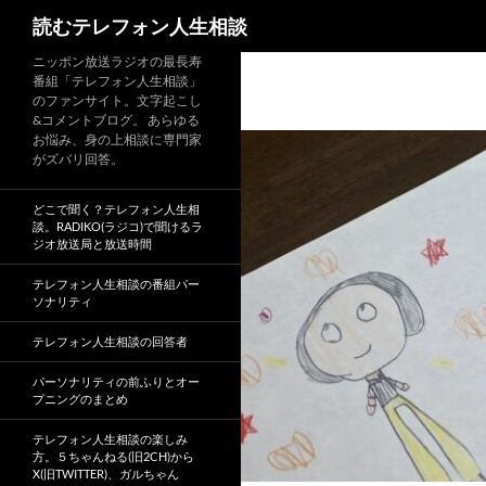
読むテレフォン人生相談
ニッポン放送ラジオの最長寿
番組「テレフォン人生相談」
のファンサイト。文字起こし
&コメントブログ。 あらゆる
お悩み、身の上相談に専門家
がズバリ回答。
どこで聞く？テレフォン人生相
談。RADIKO(ラジコ)で聞けるラ
ジオ放送局と放送時間
テレフォン人生相談の番組パー
ソナリティ
テレフォン人生相談の回答者
パーソナリティの前ふりとオー
プニングのまとめ
テレフォン人生相談の楽しみ
方。５ちゃんねる(旧2CH)から
X(旧TWITTER)、ガルちゃん