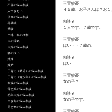
玉置妙憂：
不倫の悩み相談
４５歳、お子さんは？お１
人づきあい
借金の悩み相談
相談者：
再就職
１人です、７歳です。
受験
土地・家の権利
玉置妙憂：
夫の浮気
はい・・７歳の、
夫婦の悩み相談
妻の扱い
相談者：
姉妹
はい
嫁姑
子育て（幼児）の悩み相談
玉置妙憂：
子育て（青少年）の悩み相談
女の子？
家族の悩み相談
母と娘の悩み相談
相談者：
熟年夫婦の悩み相談
女の子です。
生き方の悩み相談
男と女の悩み相談
玉置妙憂：