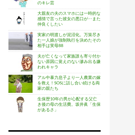
のキレ芸
大親友の夫のスマホには一時的な
感情で言った彼女の悪口が‥また
仲良くしたい
実家の明渡しが泥沼化。万策尽き
た一人娘が強制執行を決めたその
相手は実母88
夫が亡くなって家族誰も寄り付か
ない原因に覚えのない滲み出る嫌
われキャラ
アル中暴力息子より一人農業の嫁
を救え！SOSに話し合い続ける両
家の親たち
生保歴10年の男が心配する父亡
き後の母の生活費。坂井眞「生保
があるさ」