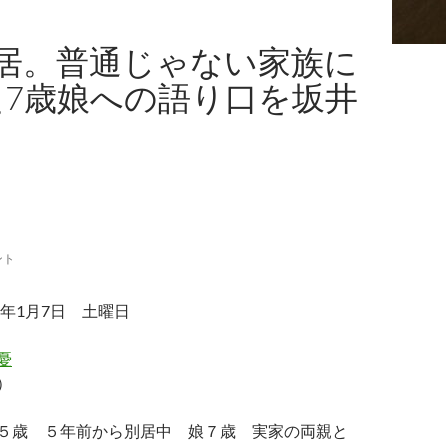
居。普通じゃない家族に
7歳娘への語り口を坂井
ント
3年1月7日 土曜日
憂
）
５歳 ５年前から別居中 娘７歳 実家の両親と