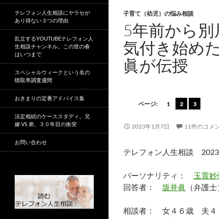
テレフォン人生相談にヤラセが
子育て（幼児）の悩み相談
あり得ない３つの理由
5年前から別
乱立するYOUTUBEテレフォン人
気付き始めた
生相談チャンネル。この世の春
はいつまで
眞が伝授
スペシャルウィークという名の
聴取率調査週間
おきまりの定番アドバイス集
ページ:
1
2
3
法定相続のケーススタディ。兄
嫁 VS 弟、３０年目の衝突
2023年1月7日
11件のコメ
お問い合わせ
テレフォン人生相談 202
パーソナリティ：
玉置妙
回答者：
坂井眞
（弁護士
相談者： 女４６歳 夫４