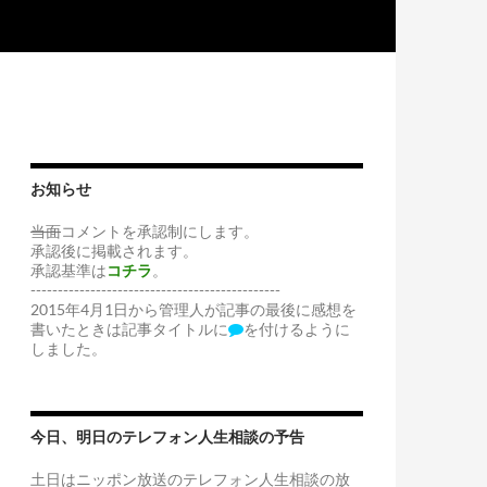
お知らせ
当面
コメントを承認制にします。
承認後に掲載されます。
承認基準は
コチラ
。
----------------------------------------------
2015年4月1日から管理人が記事の最後に感想を
書いたときは記事タイトルに
を付けるように
しました。
今日、明日のテレフォン人生相談の予告
土日はニッポン放送のテレフォン人生相談の放