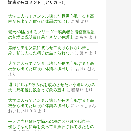
読者からコメント（アリガト! ）
大学に入ってメンタル壊した長男心配するも高
校から出てた症状に体罰の後出し
に
鯖
より
老犬60匹抱えるブリーダー廃業者と債務整理後
の苦境に説明責任果たさない弁護士
に
もち
より
素敵な夫を父親に成らせてあげられない苦し
み。私に入った精子は生きられない
に
謎々
より
大学に入ってメンタル壊した長男心配するも高
校から出てた症状に体罰の後出し
に
おけいはん
より
週2月10万の飲み代を改めさせたい小遣い7万の
夫は帰宅後に飯食って飲み直す
に
猫祭り
より
大学に入ってメンタル壊した長男心配するも高
校から出てた症状に体罰の後出し
に
いっちゃん
おいしいＨＢＣ
より
モノに当り散らす悩みの種の３０歳の孫息子。
優しさゆえに母を失って背負わされてきたもの