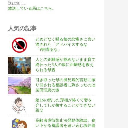
送は無し。
放送している局はこちら。
人気の記事
とめどなく喋る娘の悲惨さに言い
渡された「アドバイスするな」
「9割喋るな」
人との距離感が掴めないまま育て
終わった3人の娘に距離感を教え
られる母親
引き取った母の風見鶏的言動に振
り回される相談者に刺さったのは
柴田理恵の激
娘16の怒った形相が怖くて妻を
介してしか接することができない
親父
高齢者虐待防止法発動体験談。食
い下がる養護者を追い込む坂井眞