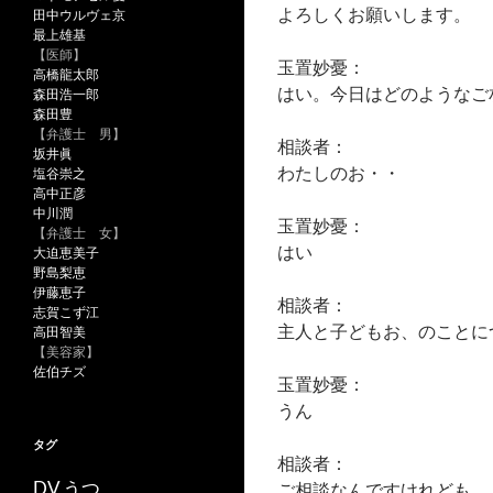
よろしくお願いします。
田中ウルヴェ京
最上雄基
【医師】
玉置妙憂：
高橋龍太郎
はい。今日はどのようなご
森田浩一郎
森田豊
【弁護士 男】
相談者：
坂井眞
わたしのお・・
塩谷崇之
高中正彦
中川潤
玉置妙憂：
【弁護士 女】
はい
大迫恵美子
野島梨恵
伊藤恵子
相談者：
志賀こず江
主人と子どもお、のことに
高田智美
【美容家】
佐伯チズ
玉置妙憂：
うん
タグ
相談者：
うつ
DV
ご相談なんですけれども。