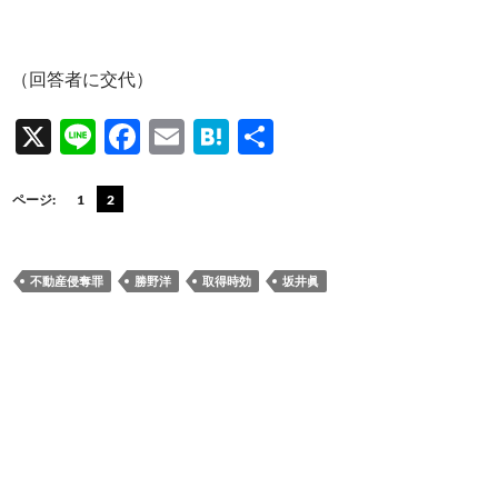
（回答者に交代）
X
Li
F
E
H
共
n
ac
m
at
有
e
e
ail
e
ページ:
1
2
b
n
o
a
不動産侵奪罪
勝野洋
取得時効
坂井眞
o
k