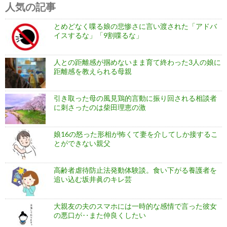
人気の記事
とめどなく喋る娘の悲惨さに言い渡された「アドバ
イスするな」「9割喋るな」
人との距離感が掴めないまま育て終わった3人の娘に
距離感を教えられる母親
引き取った母の風見鶏的言動に振り回される相談者
に刺さったのは柴田理恵の激
娘16の怒った形相が怖くて妻を介してしか接するこ
とができない親父
高齢者虐待防止法発動体験談。食い下がる養護者を
追い込む坂井眞のキレ芸
大親友の夫のスマホには一時的な感情で言った彼女
の悪口が‥また仲良くしたい