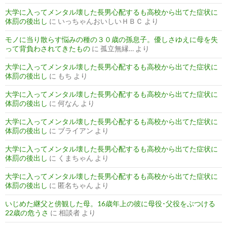
大学に入ってメンタル壊した長男心配するも高校から出てた症状に
体罰の後出し
に
いっちゃんおいしいＨＢＣ
より
モノに当り散らす悩みの種の３０歳の孫息子。優しさゆえに母を失
って背負わされてきたもの
に
孤立無縁…
より
大学に入ってメンタル壊した長男心配するも高校から出てた症状に
体罰の後出し
に
もち
より
大学に入ってメンタル壊した長男心配するも高校から出てた症状に
体罰の後出し
に
何なん
より
大学に入ってメンタル壊した長男心配するも高校から出てた症状に
体罰の後出し
に
ブライアン
より
大学に入ってメンタル壊した長男心配するも高校から出てた症状に
体罰の後出し
に
くまちゃん
より
大学に入ってメンタル壊した長男心配するも高校から出てた症状に
体罰の後出し
に
匿名ちゃん
より
いじめた継父と傍観した母。16歳年上の彼に母役･父役をぶつける
22歳の危うさ
に
相談者
より