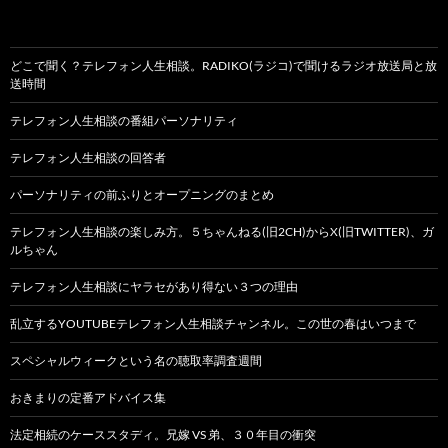
どこで聞く？テレフォン人生相談。RADIKO(ラジコ)で聞けるラジオ放送局と放
送時間
テレフォン人生相談の番組パーソナリティ
テレフォン人生相談の回答者
パーソナリティの前ふりとオープニングのまとめ
テレフォン人生相談の楽しみ方。５ちゃんねる(旧2CH)からX(旧TWITTER)、ガ
ルちゃん
テレフォン人生相談にヤラセがあり得ない３つの理由
乱立するYOUTUBEテレフォン人生相談チャンネル。この世の春はいつまで
スペシャルウィークという名の聴取率調査週間
おきまりの定番アドバイス集
法定相続のケーススタディ。兄嫁 VS 弟、３０年目の衝突