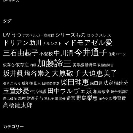
佐伯チズ
タグ
うつ
シリーズもの
DV
セックスレス
アスペルガー症候群
マドモアゼル愛
ドリアン助川
ナルシスト
今井通子
三石由起子
中川潤
不登校
住宅ローン
加藤諦三
依存症
依存心
劣等感
勝野洋
内縁
双極性障害
大原敬子
坂井眞
大迫恵美子
塩谷崇之
柴田理恵
法定相続分
森田豊
成年後見人
日曜傑作選
引きこもり
玉置妙憂
田中ウルヴェ京
生活保護
相続放棄
統合失調症
野島梨恵
遺言
養育費
財産分与
自己破産
親権
遺留分
連れ子
面会交流
高橋龍太郎
カテゴリー