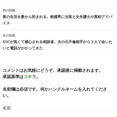
投
前の投稿
稿
夜の生活を妻から拒まれる。鈍感男に女医と女弁護士が真剣アドバ
イス
ナ
ビ
次の投稿
SOCが高くて感心される相談者。夫の元不倫相手から３人で会いた
ゲ
いと電話がかかってきた
ー
シ
コメントはお気軽にどうぞ。承認後に掲載されます。
ョ
承認基準は
コチラ
。
ン
名前欄は必須です。何かハンドルネームを入れてくださ
い。
名前