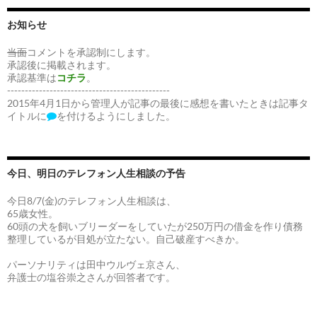
お知らせ
当面
コメントを承認制にします。
承認後に掲載されます。
承認基準は
コチラ
。
----------------------------------------------
2015年4月1日から管理人が記事の最後に感想を書いたときは記事タ
イトルに
を付けるようにしました。
今日、明日のテレフォン人生相談の予告
今日8/7(金)のテレフォン人生相談は、
65歳女性。
60頭の犬を飼いブリーダーをしていたが250万円の借金を作り債務
整理しているが目処が立たない。自己破産すべきか。
パーソナリティは田中ウルヴェ京さん、
弁護士の塩谷崇之さんが回答者です。