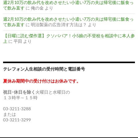
週2月10万の飲み代を改めさせたい小遣い7万の夫は帰宅後に飯食っ
て飲み直す
に
俺の金
より
週2月10万の飲み代を改めさせたい小遣い7万の夫は帰宅後に飯食っ
て飲み直す
に
明治製薬の広告消す方法は？
より
【日曜に読む傑作選】クソババア！小5娘の不登校を相談中に本人参
上
に
平田
より
テレフォン人生相談の受付時間と電話番号
夏休み期間中の受け付けはお休みです。
祝日･休日を除く
火曜日と水曜日の
１３時半～１５時
03-3211-3288
または
03-3211-3299