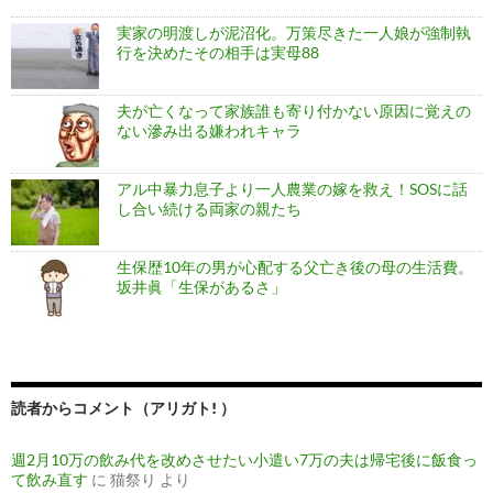
実家の明渡しが泥沼化。万策尽きた一人娘が強制執
行を決めたその相手は実母88
夫が亡くなって家族誰も寄り付かない原因に覚えの
ない滲み出る嫌われキャラ
アル中暴力息子より一人農業の嫁を救え！SOSに話
し合い続ける両家の親たち
生保歴10年の男が心配する父亡き後の母の生活費。
坂井眞「生保があるさ」
読者からコメント（アリガト! ）
週2月10万の飲み代を改めさせたい小遣い7万の夫は帰宅後に飯食っ
て飲み直す
に
猫祭り
より