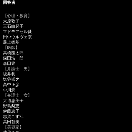
回答者
【心理・教育】
大原敬子
三石由起子
マドモアゼル愛
田中ウルヴェ京
最上雄基
【医師】
高橋龍太郎
森田浩一郎
森田豊
【弁護士 男】
坂井眞
塩谷崇之
高中正彦
中川潤
【弁護士 女】
大迫恵美子
野島梨恵
伊藤恵子
志賀こず江
高田智美
【美容家】