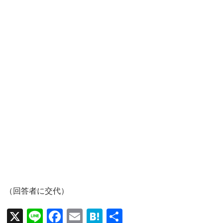
（回答者に交代）
X
Li
F
E
H
共