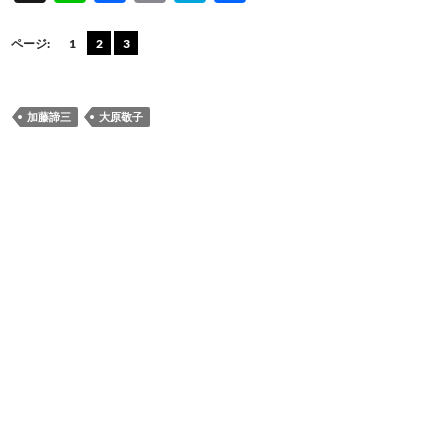
n
ac
m
at
有
e
e
ail
e
ページ:
1
2
3
b
n
o
a
加藤諦三
大原敬子
o
k