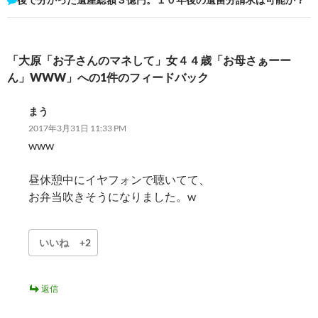
ビ
ゲ
ー
「大原「お子さんのマネして」女４４歳「お母さぁーー
シ
ん」WWW」への1件のフィードバック
ョ
まう
ン
2017年3月31日 11:33 PM
www
昼休憩中にイヤフォンで聴いてて、
お弁当吹きそうになりました。w
いいね
+2
返信