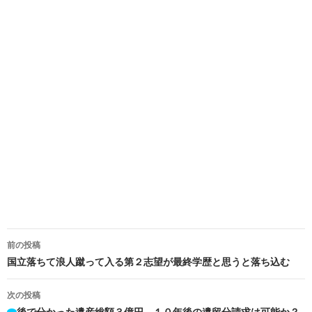
投
前の投稿
稿
国立落ちて浪人蹴って入る第２志望が最終学歴と思うと落ち込む
ナ
次の投稿
後で分かった遺産総額３億円。１０年後の遺留分請求は可能か？