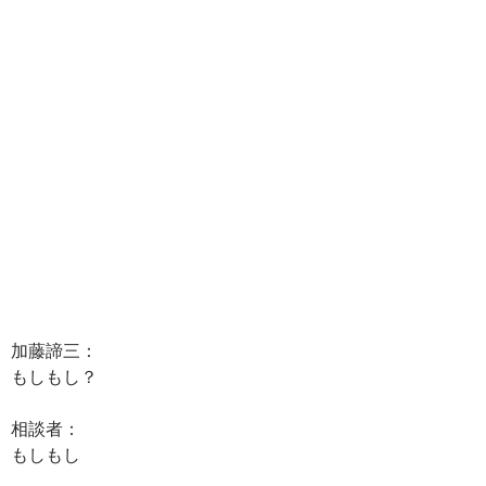
加藤諦三：
もしもし？
相談者：
もしもし