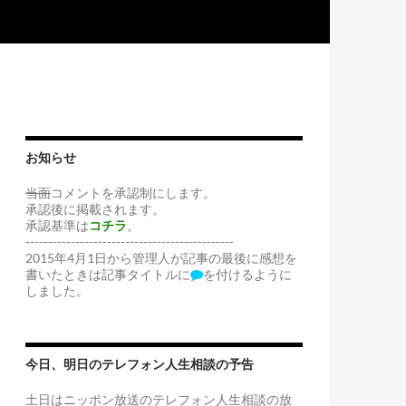
お知らせ
当面
コメントを承認制にします。
承認後に掲載されます。
承認基準は
コチラ
。
----------------------------------------------
2015年4月1日から管理人が記事の最後に感想を
書いたときは記事タイトルに
を付けるように
しました。
今日、明日のテレフォン人生相談の予告
土日はニッポン放送のテレフォン人生相談の放