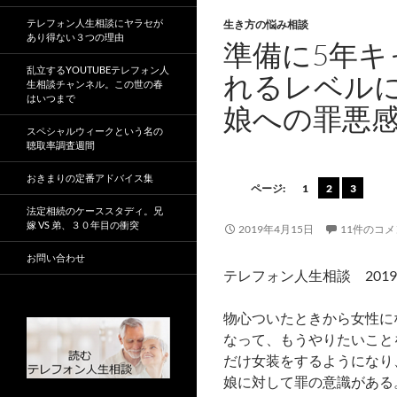
テレフォン人生相談にヤラセが
生き方の悩み相談
あり得ない３つの理由
準備に5年キ
乱立するYOUTUBEテレフォン人
れるレベル
生相談チャンネル。この世の春
はいつまで
娘への罪悪
スペシャルウィークという名の
聴取率調査週間
おきまりの定番アドバイス集
ページ:
1
2
3
法定相続のケーススタディ。兄
嫁 VS 弟、３０年目の衝突
2019年4月15日
11件のコ
お問い合わせ
テレフォン人生相談 2019
物心ついたときから女性に
なって、もうやりたいこと
だけ女装をするようになり
娘に対して罪の意識がある