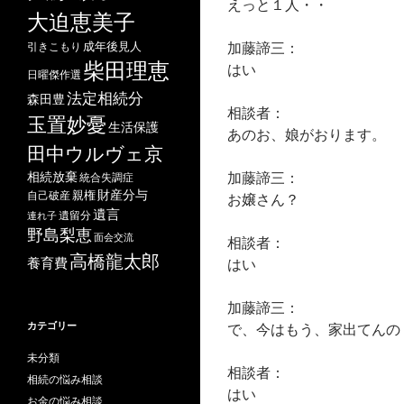
えっと１人・・
大迫恵美子
加藤諦三：
成年後見人
引きこもり
柴田理恵
はい
日曜傑作選
法定相続分
森田豊
相談者：
玉置妙憂
生活保護
あのお、娘がおります。
田中ウルヴェ京
加藤諦三：
相続放棄
統合失調症
財産分与
自己破産
親権
お嬢さん？
遺言
遺留分
連れ子
野島梨恵
面会交流
相談者：
高橋龍太郎
養育費
はい
加藤諦三：
カテゴリー
で、今はもう、家出てんの
未分類
相談者：
相続の悩み相談
はい
お金の悩み相談