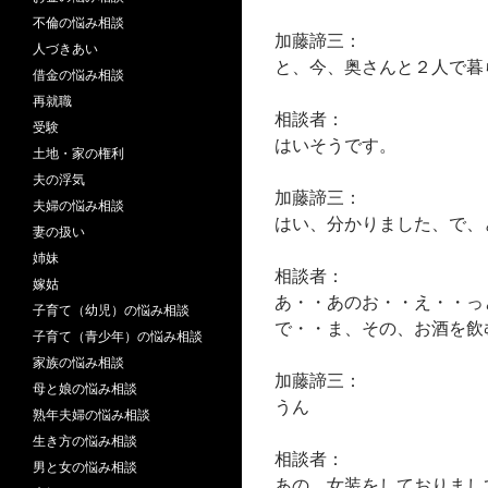
不倫の悩み相談
加藤諦三：
人づきあい
と、今、奥さんと２人で暮
借金の悩み相談
再就職
相談者：
受験
はいそうです。
土地・家の権利
夫の浮気
加藤諦三：
夫婦の悩み相談
はい、分かりました、で、
妻の扱い
姉妹
相談者：
嫁姑
あ・・あのお・・え・・っ
子育て（幼児）の悩み相談
で・・ま、その、お酒を飲
子育て（青少年）の悩み相談
家族の悩み相談
加藤諦三：
母と娘の悩み相談
うん
熟年夫婦の悩み相談
生き方の悩み相談
相談者：
男と女の悩み相談
あの、女装をしておりまし