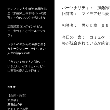
パーソナリティ： 加藤諦
テレフォン人生相談 55周年記
回答者： マドモアゼル愛
念『加藤諦三 令和時代への提
言』～心のマスクを忘れるな
相談者： 男６５歳 妻６
加藤諦三ロングインタビュ
ー。大竹まことゴールデンラ
ジオ
今日の一言： コミュケー
格が統合されているか統合
レポ！65歳からの素敵な生き
方トークショー テレフォン
人生相談presents
「点でなく線で人と関わって
いきたい」ゲストとハッピー
に玉置妙憂さんを迎えて
回答者
【心理・教育】
大原敬子
三石由起子
マドモアゼル愛