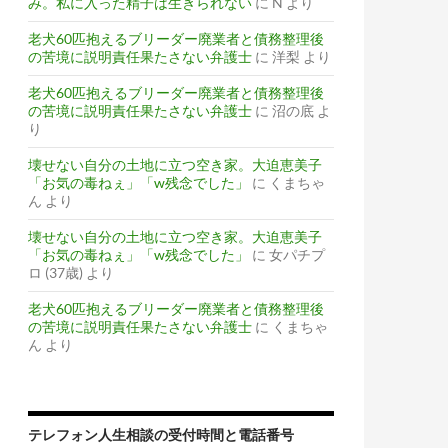
み。私に入った精子は生きられない
に
N
より
老犬60匹抱えるブリーダー廃業者と債務整理後
の苦境に説明責任果たさない弁護士
に
洋梨
より
老犬60匹抱えるブリーダー廃業者と債務整理後
の苦境に説明責任果たさない弁護士
に
沼の底
よ
り
壊せない自分の土地に立つ空き家。大迫恵美子
「お気の毒ねぇ」「w残念でした」
に
くまちゃ
ん
より
壊せない自分の土地に立つ空き家。大迫恵美子
「お気の毒ねぇ」「w残念でした」
に
女パチプ
ロ (37歳)
より
老犬60匹抱えるブリーダー廃業者と債務整理後
の苦境に説明責任果たさない弁護士
に
くまちゃ
ん
より
テレフォン人生相談の受付時間と電話番号