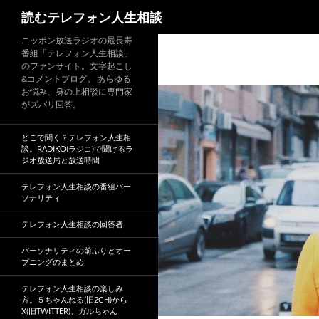
読むテレフォン人生相談
ニッポン放送ラジオの最長寿
番組「テレフォン人生相談」
のファンサイト。文字起こし
&コメントブログ。 あらゆる
お悩み、身の上相談に専門家
がズバリ回答。
どこで聞く？テレフォン人生相
談。RADIKO(ラジコ)で聞けるラ
ジオ放送局と放送時間
テレフォン人生相談の番組パー
ソナリティ
テレフォン人生相談の回答者
パーソナリティの前ふりとオー
プニングのまとめ
テレフォン人生相談の楽しみ
方。５ちゃんねる(旧2CH)から
X(旧TWITTER)、ガルちゃん