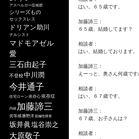
アスペルガー症候群
はい。６５歳です。
シリーズもの
セックスレス
加藤諦三：
ドリアン助川
６５歳、結婚してます？
ナルシスト
マドモアゼル
相談者：
はい、結婚しております。
愛
三石由起子
加藤諦三：
えーっと、奥さん何歳です
中川潤
不登校
今井通子
相談者：
はい、６７歳です。
依存症
依存心
住宅ローン
加藤諦三
内縁
加藤諦三：
劣等感
勝野洋
双極性障害
６７歳、お子さんは？
坂井眞
塩谷崇之
相談者：
大原敬子