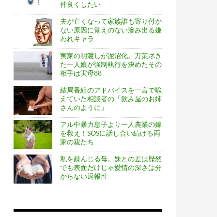
仲良くしたい
夫が亡くなって家族誰も寄り付か
ない原因に覚えのない滲み出る嫌
われキャラ
実家の明渡しが泥沼化。万策尽き
た一人娘が強制執行を決めたその
相手は実母88
結局番組のアドバイスを一言で喩
えていた相談者の「飲み屋のお姉
さんのように」
アル中暴力息子より一人農業の嫁
を救え！SOSに話し合い続ける両
家の親たち
私を疎んじる母。妹との差は歴然
でも表面だけじゃ愛情の深さは分
からない返報性