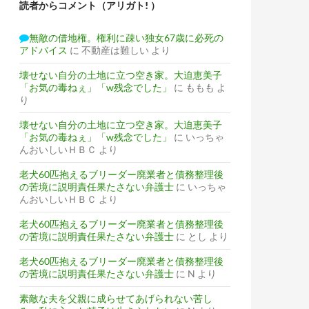
読者からコメント（アリガト! ）
無敵の借地権。権利に疎い独女67歳に必死の
アドバイス
に
不動産は難しい
より
壊せない自分の土地に立つ空き家。大迫恵美子
「お気の毒ねぇ」「w残念でした」
に
ももも
よ
り
壊せない自分の土地に立つ空き家。大迫恵美子
「お気の毒ねぇ」「w残念でした」
に
いっちゃ
んおいしいＨＢＣ
より
老犬60匹抱えるブリーダー廃業者と債務整理後
の苦境に説明責任果たさない弁護士
に
いっちゃ
んおいしいＨＢＣ
より
老犬60匹抱えるブリーダー廃業者と債務整理後
の苦境に説明責任果たさない弁護士
に
とし
より
老犬60匹抱えるブリーダー廃業者と債務整理後
の苦境に説明責任果たさない弁護士
に
N
より
素敵な夫を父親に成らせてあげられない苦し