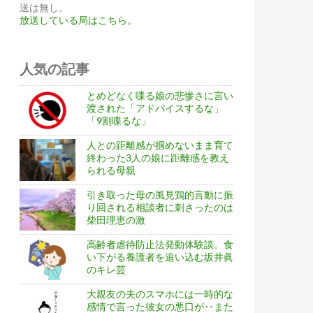
送は無し。
放送している局はこちら。
人気の記事
とめどなく喋る娘の悲惨さに言い
渡された「アドバイスするな」
「9割喋るな」
人との距離感が掴めないまま育て
終わった3人の娘に距離感を教え
られる母親
引き取った母の風見鶏的言動に振
り回される相談者に刺さったのは
柴田理恵の激
高齢者虐待防止法発動体験談。食
い下がる養護者を追い込む坂井眞
のキレ芸
大親友の夫のスマホには一時的な
感情で言った彼女の悪口が‥また