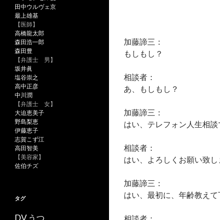
田中ウルヴェ京
最上雄基
【医師】
高橋龍太郎
加藤諦三：
森田浩一郎
森田豊
もしもし？
【弁護士 男】
坂井眞
相談者：
塩谷崇之
高中正彦
あ、もしもし？
中川潤
【弁護士 女】
加藤諦三：
大迫恵美子
野島梨恵
はい、テレフォン人生相談
伊藤恵子
志賀こず江
相談者：
高田智美
【美容家】
はい、よろしくお願い致し
佐伯チズ
加藤諦三：
はい、最初に、年齢教えて
タグ
うつ
DV
相談者：