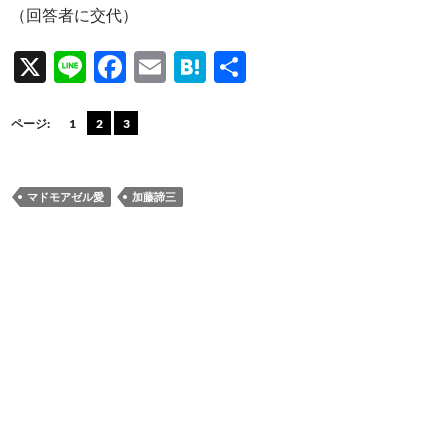
（回答者に交代）
X
Li
F
E
H
共
n
ac
m
at
有
e
e
ail
e
ページ:
1
2
3
b
n
o
a
マドモアゼル愛
加藤諦三
o
k