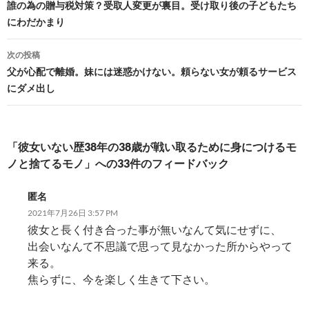
稿
誰の為の贈与税対策？受取人変更が裏目。受け取り後の子どもたち
にわだかまり
ナ
ビ
次の投稿
父が心配で離婚。妹には迷惑かけない。頼らない女が頼るサービス
ゲ
にダメ出し
ー
シ
「彼女いない歴38年の38歳が戦い取るために身につけるモ
ョ
ノと捨てるモノ」への33件のフィードバック
ン
匿名
2021年7月26日 3:57 PM
彼女と長く付き合った事が無いなんて気にせずに、
出会いなんて不思議で思って見なかった所からやって
来る。
焦らずに、今を楽しく生きて下さい。