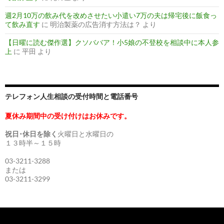
週2月10万の飲み代を改めさせたい小遣い7万の夫は帰宅後に飯食っ
て飲み直す
に
明治製薬の広告消す方法は？
より
【日曜に読む傑作選】クソババア！小5娘の不登校を相談中に本人参
上
に
平田
より
テレフォン人生相談の受付時間と電話番号
夏休み期間中の受け付けはお休みです。
祝日･休日を除く
火曜日と水曜日の
１３時半～１５時
03-3211-3288
または
03-3211-3299