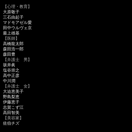
【心理・教育】
大原敬子
三石由起子
マドモアゼル愛
田中ウルヴェ京
最上雄基
【医師】
高橋龍太郎
森田浩一郎
森田豊
【弁護士 男】
坂井眞
塩谷崇之
高中正彦
中川潤
【弁護士 女】
大迫恵美子
野島梨恵
伊藤恵子
志賀こず江
高田智美
【美容家】
佐伯チズ