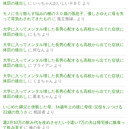
体罰の後出し
に
いっちゃんおいしいＨＢＣ
より
モノに当り散らす悩みの種の３０歳の孫息子。優しさゆえに母を失
って背負わされてきたもの
に
孤立無縁…
より
大学に入ってメンタル壊した長男心配するも高校から出てた症状に
体罰の後出し
に
もち
より
大学に入ってメンタル壊した長男心配するも高校から出てた症状に
体罰の後出し
に
何なん
より
大学に入ってメンタル壊した長男心配するも高校から出てた症状に
体罰の後出し
に
ブライアン
より
大学に入ってメンタル壊した長男心配するも高校から出てた症状に
体罰の後出し
に
くまちゃん
より
大学に入ってメンタル壊した長男心配するも高校から出てた症状に
体罰の後出し
に
匿名ちゃん
より
いじめた継父と傍観した母。16歳年上の彼に母役･父役をぶつける
22歳の危うさ
に
相談者
より
週2月10万の飲み代を改めさせたい小遣い7万の夫は帰宅後に飯食っ
て飲み直す
に
俺の金
より