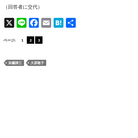
（回答者に交代）
X
Li
F
E
H
共
n
ac
m
at
有
e
e
ail
e
ページ:
1
2
3
b
n
o
a
加藤諦三
大原敬子
o
k