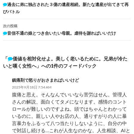
稿
過去に弟に独占された３億の遺産相続。新たな遺産が出てきて再
びバトル
ナ
ビ
次の投稿
音信不通の娘とつき合いたい母親。虐待を謝ればいいだけ
ゲ
ー
シ
「
価値を相対化せよ。美しく老いるために。兄弟が冷た
いと嘆く女性へ」への1件のフィードバック
ョ
ン
鎮痛剤で怒りがおさまればいいけど
2025年9月18日 7:54 AM
腹痛と思え。そんなんでいいなら苦労はせん。管理人
さんの解説、面白くてタメになります。感情のコント
ロールが難しいのですよね。頭ではちゃんとわかって
いるのに。親しい人やお店の人、通りすがりの人に暴
言暴力をふるって八つ当たりしないように、自分の中
で対話し続ける…これが人生なのかな。人生相談、AIと