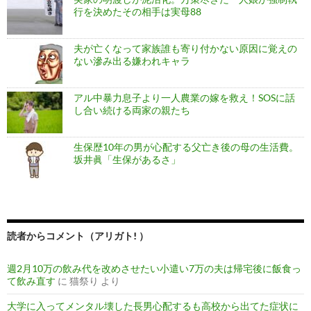
行を決めたその相手は実母88
夫が亡くなって家族誰も寄り付かない原因に覚えの
ない滲み出る嫌われキャラ
アル中暴力息子より一人農業の嫁を救え！SOSに話
し合い続ける両家の親たち
生保歴10年の男が心配する父亡き後の母の生活費。
坂井眞「生保があるさ」
読者からコメント（アリガト! ）
週2月10万の飲み代を改めさせたい小遣い7万の夫は帰宅後に飯食っ
て飲み直す
に
猫祭り
より
大学に入ってメンタル壊した長男心配するも高校から出てた症状に