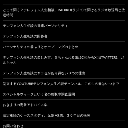
どこで聞く？テレフォン人生相談。RADIKO(ラジコ)で聞けるラジオ放送局と放
送時間
テレフォン人生相談の番組パーソナリティ
テレフォン人生相談の回答者
パーソナリティの前ふりとオープニングのまとめ
テレフォン人生相談の楽しみ方。５ちゃんねる(旧2CH)からX(旧TWITTER)、ガ
ルちゃん
テレフォン人生相談にヤラセがあり得ない３つの理由
乱立するYOUTUBEテレフォン人生相談チャンネル。この世の春はいつまで
スペシャルウィークという名の聴取率調査週間
おきまりの定番アドバイス集
法定相続のケーススタディ。兄嫁 VS 弟、３０年目の衝突
お問い合わせ