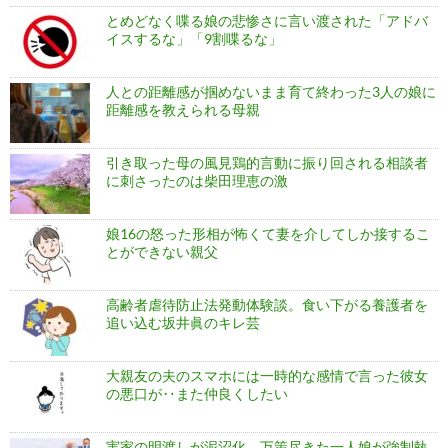
とめどなく喋る娘の悲惨さに言い渡された「アドバ
イスするな」「9割喋るな」
人との距離感が掴めないまま育て終わった3人の娘に
距離感を教えられる母親
引き取った母の風見鶏的言動に振り回される相談者
に刺さったのは柴田理恵の激
娘16の怒った形相が怖くて妻を介してしか接するこ
とができない親父
高齢者虐待防止法発動体験談。食い下がる養護者を
追い込む坂井眞のキレ芸
大親友の夫のスマホには一時的な感情で言った彼女
の悪口が‥また仲良くしたい
実家の明渡しが泥沼化。万策尽きた一人娘が強制執