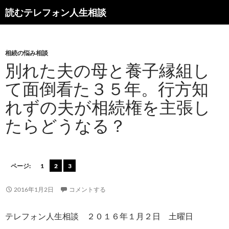
読むテレフォン人生相談
相続の悩み相談
別れた夫の母と養子縁組し
て面倒看た３５年。行方知
れずの夫が相続権を主張し
たらどうなる？
ページ:
1
2
3
2016年1月2日
コメントする
テレフォン人生相談 ２０１６年１月２日 土曜日