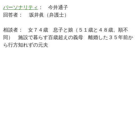
パーソナリティ
： 今井通子
回答者： 坂井眞（弁護士）
相談者： 女７４歳 息子と娘（５１歳と４８歳、順不
同） 施設で暮らす百歳超えの義母 離婚した３５年前か
ら行方知れずの元夫