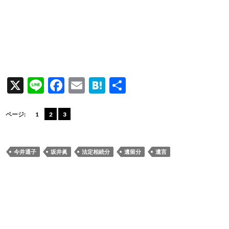
X
Li
F
E
H
共
n
ac
m
at
有
e
e
ail
e
ページ:
1
2
3
b
n
o
a
今井通子
坂井眞
法定相続分
遺留分
遺言
o
k