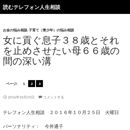
読むテレフォン人生相談
お金の悩み相談
,
子育て（青少年）の悩み相談
女に貢ぐ息子３８歳とそれ
を止めさせたい母６６歳の
間の深い溝
ページ:
1
2
3
2016年10月25日
コメントする
テレフォン人生相談 ２０１６年１０月２５日 火曜日
パーソナリティ： 今井通子