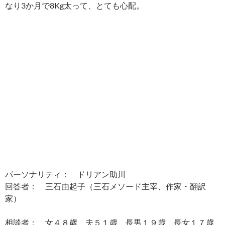
なり3か月で8Kg太って、とても心配。
パーソナリティ： ドリアン助川
回答者： 三石由起子（三石メソード主宰、作家・翻訳
家）
相談者： 女４８歳 夫５１歳 長男１９歳 長女１７歳