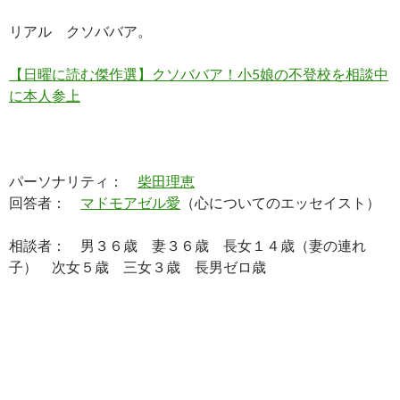
リアル クソババア。
【日曜に読む傑作選】クソババア！小5娘の不登校を相談中
に本人参上
パーソナリティ：
柴田理恵
回答者：
マドモアゼル愛
（心についてのエッセイスト）
相談者： 男３６歳 妻３６歳 長女１４歳（妻の連れ
子） 次女５歳 三女３歳 長男ゼロ歳