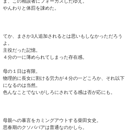
ま、この相談者にフォーカスしたゆえ。
やんわりと体罰を諌めた。
てか、まさか3人追加されるとは思いもしなかっただろう
よ。
主役だった記憶。
４分の一に薄められてしまった存在感。
母の１日は有限。
物理的に長女に割ける労力が４分の一どころか、それ以下
になるのは当然。
色んなことでないがしろにされてる感は否が応にも。
母親への暴言をカミングアウトする柴田女史。
思春期のクソババアは普通なのかしら。