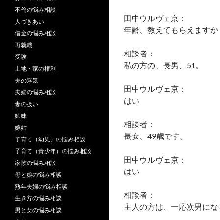
不倫の悩み相談
田中ウルヴェ京：
人づきあい
年齢、教えてもらえますか
借金の悩み相談
再就職
相談者：
受験
私の方の、長男、51。
土地・家の権利
夫の浮気
田中ウルヴェ京：
夫婦の悩み相談
はい
妻の扱い
姉妹
相談者：
嫁姑
長女、49歳です。
子育て（幼児）の悩み相談
子育て（青少年）の悩み相談
田中ウルヴェ京：
家族の悩み相談
はい
母と娘の悩み相談
熟年夫婦の悩み相談
相談者：
生き方の悩み相談
主人の方は、一応次男にな
男と女の悩み相談