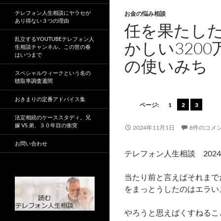
テレフォン人生相談にヤラセが
お金の悩み相談
あり得ない３つの理由
任を果たし
乱立するYOUTUBEテレフォン人
かしい320
生相談チャンネル。この世の春
はいつまで
の使いみち
スペシャルウィークという名の
聴取率調査週間
おきまりの定番アドバイス集
ページ:
1
2
3
法定相続のケーススタディ。兄
嫁 VS 弟、３０年目の衝突
2024年11月1日
8件のコメ
お問い合わせ
テレフォン人生相談 2024
当たり前と言えばそれまで
をまっとうしたのはエラい
やろうと思えばくすねるこ