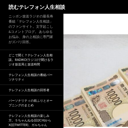
読むテレフォン人生相談
ニッポン放送ラジオの最長寿
番組「テレフォン人生相談」
のファンサイト。文字起こし
&コメントブログ。 あらゆる
お悩み、身の上相談に専門家
がズバリ回答。
どこで聞く？テレフォン人生相
談。RADIKO(ラジコ)で聞けるラ
ジオ放送局と放送時間
テレフォン人生相談の番組パー
ソナリティ
テレフォン人生相談の回答者
パーソナリティの前ふりとオー
プニングのまとめ
テレフォン人生相談の楽しみ
方。５ちゃんねる(旧2CH)から
X(旧TWITTER)、ガルちゃん