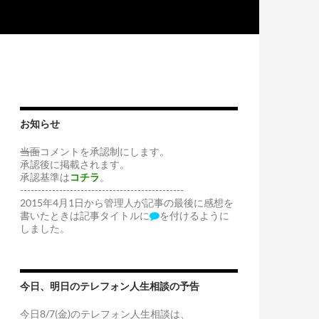
お知らせ
当面
コメントを承認制にします。
承認後に掲載されます。
承認基準は
コチラ
。
----------------------------------------------
2015年4月1日から管理人が記事の最後に感想を
書いたときは記事タイトルに
を付けるように
しました。
今日、明日のテレフォン人生相談の予告
今日8/7(金)のテレフォン人生相談は、