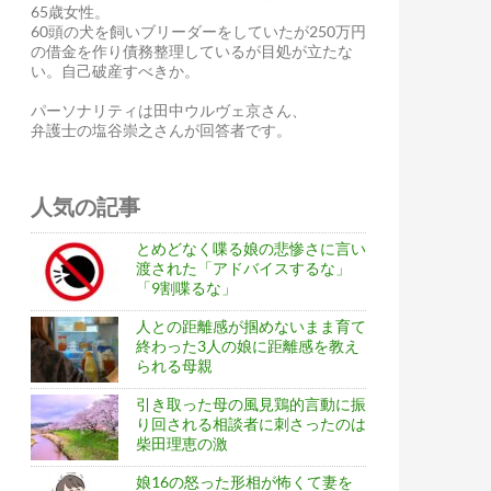
65歳女性。
60頭の犬を飼いブリーダーをしていたが250万円
の借金を作り債務整理しているが目処が立たな
い。自己破産すべきか。
パーソナリティは田中ウルヴェ京さん、
弁護士の塩谷崇之さんが回答者です。
人気の記事
とめどなく喋る娘の悲惨さに言い
渡された「アドバイスするな」
「9割喋るな」
人との距離感が掴めないまま育て
終わった3人の娘に距離感を教え
られる母親
引き取った母の風見鶏的言動に振
り回される相談者に刺さったのは
柴田理恵の激
娘16の怒った形相が怖くて妻を