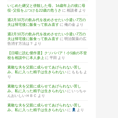
いじめた継父と傍観した母。16歳年上の彼に母
役･父役をぶつける22歳の危うさ
に
相談者
より
週2月10万の飲み代を改めさせたい小遣い7万の
夫は帰宅後に飯食って飲み直す
に
俺の金
より
週2月10万の飲み代を改めさせたい小遣い7万の
夫は帰宅後に飯食って飲み直す
に
明治製薬の広
告消す方法は？
より
【日曜に読む傑作選】クソババア！小5娘の不登
校を相談中に本人参上
に
平田
より
素敵な夫を父親に成らせてあげられない苦し
み。私に入った精子は生きられない
に
ももも
よ
り
素敵な夫を父親に成らせてあげられない苦し
み。私に入った精子は生きられない
に
いっちゃ
んおいしいＨＢＣ
より
素敵な夫を父親に成らせてあげられない苦し
み。私に入った精子は生きられない
に
より