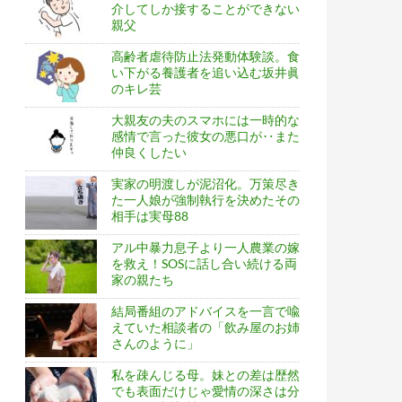
介してしか接することができない
親父
高齢者虐待防止法発動体験談。食
い下がる養護者を追い込む坂井眞
のキレ芸
大親友の夫のスマホには一時的な
感情で言った彼女の悪口が‥また
仲良くしたい
実家の明渡しが泥沼化。万策尽き
た一人娘が強制執行を決めたその
相手は実母88
アル中暴力息子より一人農業の嫁
を救え！SOSに話し合い続ける両
家の親たち
結局番組のアドバイスを一言で喩
えていた相談者の「飲み屋のお姉
さんのように」
私を疎んじる母。妹との差は歴然
でも表面だけじゃ愛情の深さは分