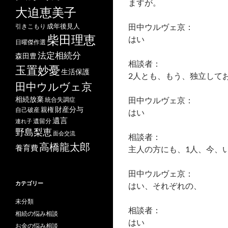
ますが。
大迫恵美子
田中ウルヴェ京：
成年後見人
引きこもり
柴田理恵
はい
日曜傑作選
法定相続分
森田豊
相談者：
玉置妙憂
生活保護
2人とも、もう、独立して
田中ウルヴェ京
相続放棄
田中ウルヴェ京：
統合失調症
財産分与
自己破産
親権
はい
遺言
遺留分
連れ子
野島梨恵
面会交流
相談者：
高橋龍太郎
養育費
主人の方にも、1人、今、
田中ウルヴェ京：
カテゴリー
はい、それぞれの、
未分類
相談者：
相続の悩み相談
はい
お金の悩み相談