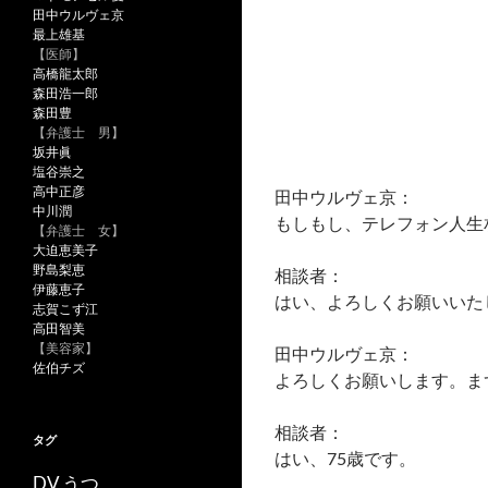
田中ウルヴェ京
最上雄基
【医師】
高橋龍太郎
森田浩一郎
森田豊
【弁護士 男】
坂井眞
塩谷崇之
高中正彦
田中ウルヴェ京：
中川潤
もしもし、テレフォン人生
【弁護士 女】
大迫恵美子
野島梨恵
相談者：
伊藤恵子
はい、よろしくお願いいた
志賀こず江
高田智美
【美容家】
田中ウルヴェ京：
佐伯チズ
よろしくお願いします。ま
相談者：
タグ
はい、75歳です。
うつ
DV