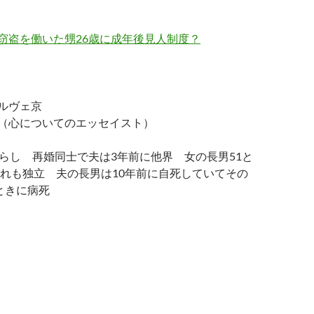
窃盗を働いた甥26歳に成年後見人制度？
ルヴェ京
（心についてのエッセイスト）
らし 再婚同士で夫は3年前に他界 女の長男51と
ずれも独立 夫の長男は10年前に自死していてその
ときに病死