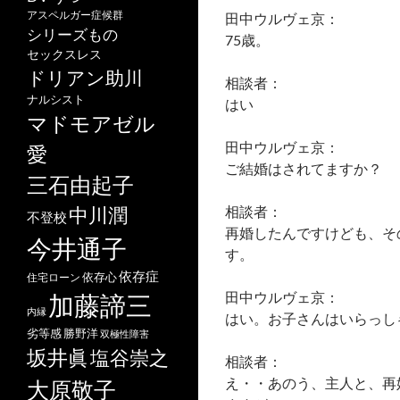
アスペルガー症候群
田中ウルヴェ京：
シリーズもの
75歳。
セックスレス
ドリアン助川
相談者：
ナルシスト
はい
マドモアゼル
田中ウルヴェ京：
愛
ご結婚はされてますか？
三石由起子
相談者：
中川潤
不登校
再婚したんですけども、そ
今井通子
す。
依存症
依存心
住宅ローン
田中ウルヴェ京：
加藤諦三
内縁
はい。お子さんはいらっし
劣等感
勝野洋
双極性障害
坂井眞
塩谷崇之
相談者：
え・・あのう、主人と、再
大原敬子