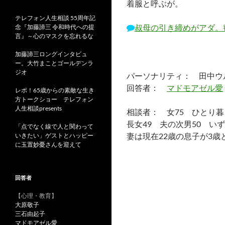
着服と呼ぶが。
テレフォン人生相談 55周年記
叔母の引き締めがアダ。
念『加藤諦三 令和時代への提
言』～心のマスクを忘れるな
加藤諦三ロングインタビュ
ー。大竹まことゴールデンラ
ジオ
パーソナリティ： 田中ウ
回答者：
マドモアゼル愛
レポ！65歳からの素敵な生き
方トークショー テレフォン
人生相談presents
相談者： 女75 ひとり暮
長女49 夫の次男50 い
「点でなく線で人と関わって
妻は現在22歳の息子が3歳
いきたい」ゲストとハッピー
に玉置妙憂さんを迎えて
回答者
【心理・教育】
大原敬子
三石由起子
マドモアゼル愛