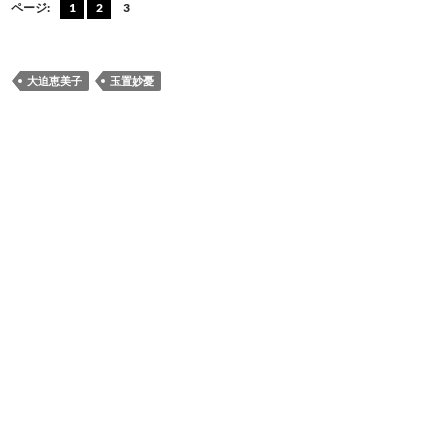
e
e
ail
e
ページ:
1
2
3
b
n
o
a
大迫恵美子
玉置妙憂
o
k