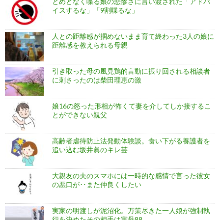
とめどなく喋る娘の悲惨さに言い渡された「アドバ
イスするな」「9割喋るな」
人との距離感が掴めないまま育て終わった3人の娘に
距離感を教えられる母親
引き取った母の風見鶏的言動に振り回される相談者
に刺さったのは柴田理恵の激
娘16の怒った形相が怖くて妻を介してしか接するこ
とができない親父
高齢者虐待防止法発動体験談。食い下がる養護者を
追い込む坂井眞のキレ芸
大親友の夫のスマホには一時的な感情で言った彼女
の悪口が‥また仲良くしたい
実家の明渡しが泥沼化。万策尽きた一人娘が強制執
行を決めたその相手は実母88