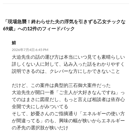
ゲ
ー
シ
「現場急襲！終わらせた夫の浮気を引きずる乙女チックな
69歳」への12件のフィードバック
ョ
ン
鯖
2026年7月4日 6:45 PM
大迫先生の話の運び方は本当にいつ見ても素晴らしい
詳しくない人に対して、込み入った話をわかりやすく
説明できるのは、クレバーな方にしかできないこと
だけど、この案件は典型的三石御大案件だった
大迫先生が開口一番「ご主人が大好きなんですね」っ
てのはまさに図星だし、もっと言えば相談者は依存心
全開で夫にしがみついてる
そして、妙憂さんのご指摘通り「エネルギーの使い方
が間違ってる」のも、興味の幅が狭いからエネルギー
の矛先の選択肢が狭いだけ