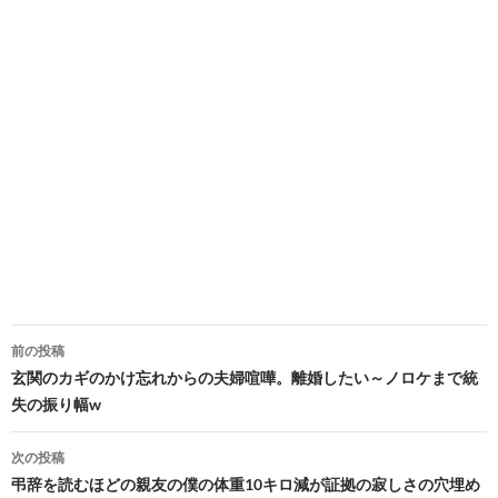
投
前の投稿
稿
玄関のカギのかけ忘れからの夫婦喧嘩。離婚したい～ノロケまで統
失の振り幅w
ナ
ビ
次の投稿
弔辞を読むほどの親友の僕の体重10キロ減が証拠の寂しさの穴埋め