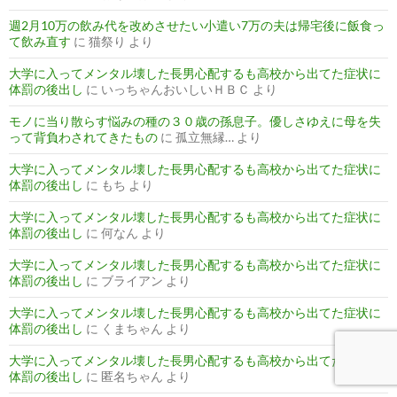
週2月10万の飲み代を改めさせたい小遣い7万の夫は帰宅後に飯食っ
て飲み直す
に
猫祭り
より
大学に入ってメンタル壊した長男心配するも高校から出てた症状に
体罰の後出し
に
いっちゃんおいしいＨＢＣ
より
モノに当り散らす悩みの種の３０歳の孫息子。優しさゆえに母を失
って背負わされてきたもの
に
孤立無縁…
より
大学に入ってメンタル壊した長男心配するも高校から出てた症状に
体罰の後出し
に
もち
より
大学に入ってメンタル壊した長男心配するも高校から出てた症状に
体罰の後出し
に
何なん
より
大学に入ってメンタル壊した長男心配するも高校から出てた症状に
体罰の後出し
に
ブライアン
より
大学に入ってメンタル壊した長男心配するも高校から出てた症状に
体罰の後出し
に
くまちゃん
より
大学に入ってメンタル壊した長男心配するも高校から出てた症状に
体罰の後出し
に
匿名ちゃん
より