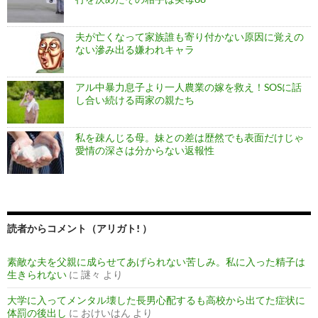
夫が亡くなって家族誰も寄り付かない原因に覚えの
ない滲み出る嫌われキャラ
アル中暴力息子より一人農業の嫁を救え！SOSに話
し合い続ける両家の親たち
私を疎んじる母。妹との差は歴然でも表面だけじゃ
愛情の深さは分からない返報性
読者からコメント（アリガト! ）
素敵な夫を父親に成らせてあげられない苦しみ。私に入った精子は
生きられない
に
謎々
より
大学に入ってメンタル壊した長男心配するも高校から出てた症状に
体罰の後出し
に
おけいはん
より