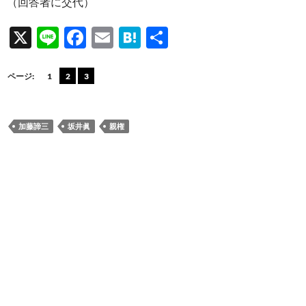
（回答者に交代）
X
Li
F
E
H
共
n
ac
m
at
有
e
e
ail
e
ページ:
1
2
3
b
n
o
a
加藤諦三
坂井眞
親権
o
k