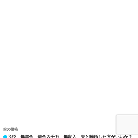
投
前の投稿
稿
脱税、無年金、借金３千万、無収入。夫と離婚した方がいいか？