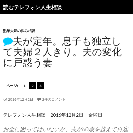
読むテレフォン人生相談
熟年夫婦の悩み相談
夫が定年。息子も独立し
て夫婦２人きり。夫の変化
に戸惑う妻
ページ:
1
2
3
2016年12月2日
2件のコメント
テレフォン人生相談 2016年12月2日 金曜日
お金に困ってはいないが、夫が60歳を越えて再雇