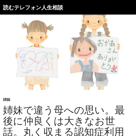
読むテレフォン人生相談
姉妹
姉妹で違う母への思い。最
後に仲良くは大きなお世
話。丸く収まる認知症利用