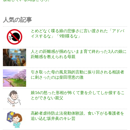
人気の記事
とめどなく喋る娘の悲惨さに言い渡された「アドバ
イスするな」「9割喋るな」
人との距離感が掴めないまま育て終わった3人の娘に
距離感を教えられる母親
引き取った母の風見鶏的言動に振り回される相談者
に刺さったのは柴田理恵の激
娘16の怒った形相が怖くて妻を介してしか接するこ
とができない親父
高齢者虐待防止法発動体験談。食い下がる養護者を
追い込む坂井眞のキレ芸