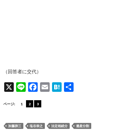
（回答者に交代）
X
Li
F
E
H
共
n
ac
m
at
有
e
e
ail
e
ページ:
1
2
3
b
n
o
a
加藤諦三
塩谷崇之
法定相続分
遺産分割