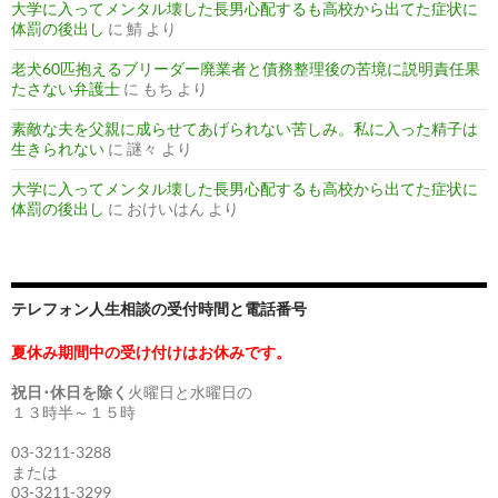
大学に入ってメンタル壊した長男心配するも高校から出てた症状に
体罰の後出し
に
鯖
より
老犬60匹抱えるブリーダー廃業者と債務整理後の苦境に説明責任果
たさない弁護士
に
もち
より
素敵な夫を父親に成らせてあげられない苦しみ。私に入った精子は
生きられない
に
謎々
より
大学に入ってメンタル壊した長男心配するも高校から出てた症状に
体罰の後出し
に
おけいはん
より
テレフォン人生相談の受付時間と電話番号
夏休み期間中の受け付けはお休みです。
祝日･休日を除く
火曜日と水曜日の
１３時半～１５時
03-3211-3288
または
03-3211-3299