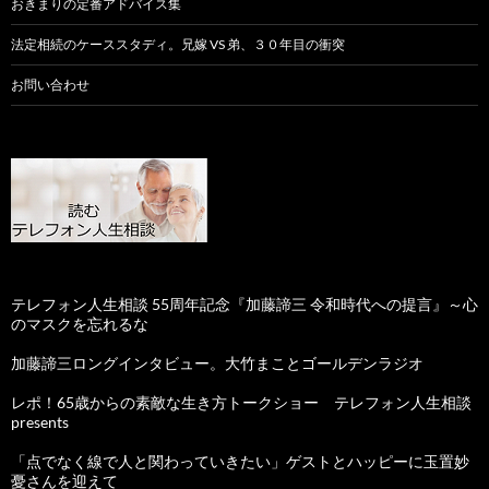
おきまりの定番アドバイス集
法定相続のケーススタディ。兄嫁 VS 弟、３０年目の衝突
お問い合わせ
テレフォン人生相談 55周年記念『加藤諦三 令和時代への提言』～心
のマスクを忘れるな
加藤諦三ロングインタビュー。大竹まことゴールデンラジオ
レポ！65歳からの素敵な生き方トークショー テレフォン人生相談
presents
「点でなく線で人と関わっていきたい」ゲストとハッピーに玉置妙
憂さんを迎えて