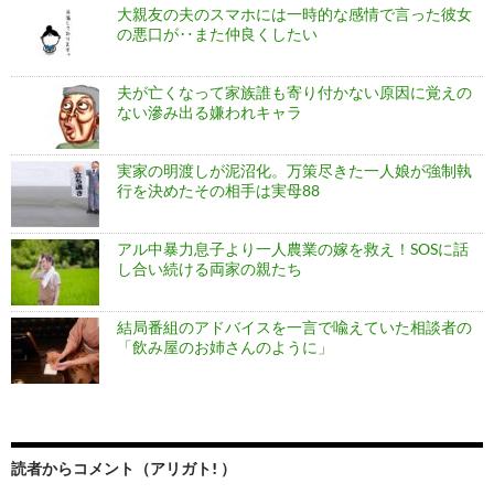
大親友の夫のスマホには一時的な感情で言った彼女
の悪口が‥また仲良くしたい
夫が亡くなって家族誰も寄り付かない原因に覚えの
ない滲み出る嫌われキャラ
実家の明渡しが泥沼化。万策尽きた一人娘が強制執
行を決めたその相手は実母88
アル中暴力息子より一人農業の嫁を救え！SOSに話
し合い続ける両家の親たち
結局番組のアドバイスを一言で喩えていた相談者の
「飲み屋のお姉さんのように」
読者からコメント（アリガト! ）