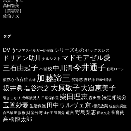
志賀こず江
高田智美
【美容家】
佐伯チズ
タグ
うつ
シリーズもの
DV
セックスレス
アスペルガー症候群
マドモアゼル愛
ドリアン助川
ナルシスト
今井通子
三石由起子
中川潤
不登校
住宅ローン
加藤諦三
依存症
依存心
劣等感
勝野洋
内縁
双極性障害
大原敬子
坂井眞
大迫恵美子
塩谷崇之
柴田理恵
法定相続分
森田豊
成年後見人
日曜傑作選
引きこもり
玉置妙憂
田中ウルヴェ京
生活保護
相続放棄
統合失調症
野島梨恵
遺言
養育費
財産分与
自己破産
親権
遺留分
連れ子
面会交流
高橋龍太郎