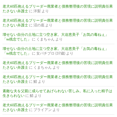
老犬60匹抱えるブリーダー廃業者と債務整理後の苦境に説明責任果
たさない弁護士
に
洋梨
より
老犬60匹抱えるブリーダー廃業者と債務整理後の苦境に説明責任果
たさない弁護士
に
沼の底
より
壊せない自分の土地に立つ空き家。大迫恵美子「お気の毒ねぇ」
「w残念でした」
に
くまちゃん
より
壊せない自分の土地に立つ空き家。大迫恵美子「お気の毒ねぇ」
「w残念でした」
に
女パチプロ (37歳)
より
老犬60匹抱えるブリーダー廃業者と債務整理後の苦境に説明責任果
たさない弁護士
に
くまちゃん
より
老犬60匹抱えるブリーダー廃業者と債務整理後の苦境に説明責任果
たさない弁護士
に
鯖
より
素敵な夫を父親に成らせてあげられない苦しみ。私に入った精子は
生きられない
に
鯖
より
老犬60匹抱えるブリーダー廃業者と債務整理後の苦境に説明責任果
たさない弁護士
に
ブライアン
より