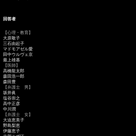
回答者
【心理・教育】
大原敬子
三石由起子
マドモアゼル愛
田中ウルヴェ京
最上雄基
【医師】
高橋龍太郎
森田浩一郎
森田豊
【弁護士 男】
坂井眞
塩谷崇之
高中正彦
中川潤
【弁護士 女】
大迫恵美子
野島梨恵
伊藤恵子