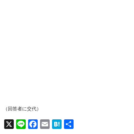
（回答者に交代）
X
Li
F
E
H
共
n
ac
m
at
有