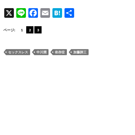
X
Li
F
E
H
共
n
ac
m
at
有
e
e
ail
e
ページ:
1
2
3
b
n
o
a
セックスレス
中川潤
依存症
加藤諦三
o
k