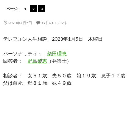
ページ:
1
2
3
2023年1月5日
17件のコメント
テレフォン人生相談 2023年1月5日 木曜日
パーソナリティ：
柴田理恵
回答者：
野島梨恵
（弁護士）
相談者： 女５１歳 夫５０歳 娘１９歳 息子１７歳
父は自死 母８１歳 妹４９歳