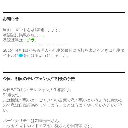
お知らせ
当面
コメントを承認制にします。
承認後に掲載されます。
承認基準は
コチラ
。
----------------------------------------------
2015年4月1日から管理人が記事の最後に感想を書いたときは記事タ
イトルに
を付けるようにしました。
今日、明日のテレフォン人生相談の予告
今日8/10(月)のテレフォン人生相談は、
54歳女性。
夫は機嫌が悪いとすごくきつい言葉で私が悪いというふうに責める
ので私は自傷行為をしてしまう。夫とはうまくやっていきたいが辛
い。
パーソナリティは加藤諦三さん、
エッセイストのマドモアゼル愛さんが回答者です。