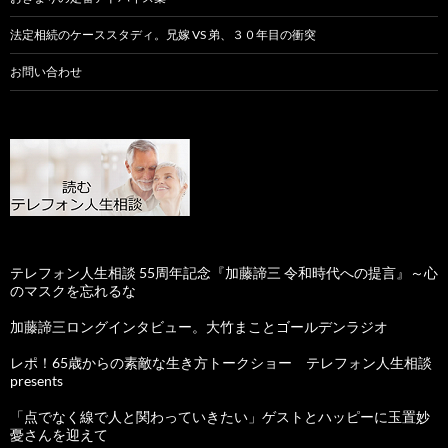
法定相続のケーススタディ。兄嫁 VS 弟、３０年目の衝突
お問い合わせ
テレフォン人生相談 55周年記念『加藤諦三 令和時代への提言』～心
のマスクを忘れるな
加藤諦三ロングインタビュー。大竹まことゴールデンラジオ
レポ！65歳からの素敵な生き方トークショー テレフォン人生相談
presents
「点でなく線で人と関わっていきたい」ゲストとハッピーに玉置妙
憂さんを迎えて