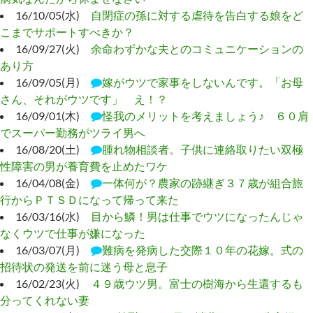
16/10/05(水)
自閉症の孫に対する虐待を告白する娘をど
こまでサポートすべきか？
16/09/27(火)
余命わずかな夫とのコミュニケーションの
あり方
16/09/05(月)
嫁がウツで家事をしないんです。「お母
さん、それがウツです」 え！？
16/09/01(木)
怪我のメリットを考えましょう♪ ６０肩
でスーパー勤務がツライ男へ
16/08/20(土)
腫れ物相談者。子供に連絡取りたい双極
性障害の男が養育費を止めたワケ
16/04/08(金)
一体何が？農家の跡継ぎ３７歳が組合旅
行からＰＴＳＤになって帰って来た
16/03/16(水)
目から鱗！男は仕事でウツになったんじゃ
なくウツで仕事が嫌になった
16/03/07(月)
難病を発病した交際１０年の花嫁。式の
招待状の発送を前に迷う母と息子
16/02/23(火)
４９歳ウツ男。富士の樹海から生還するも
分ってくれない妻