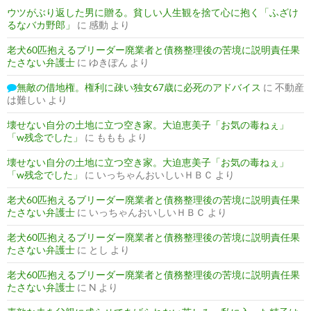
ウツがぶり返した男に贈る。貧しい人生観を捨て心に抱く「ふざけ
るなバカ野郎」
に
感動
より
老犬60匹抱えるブリーダー廃業者と債務整理後の苦境に説明責任果
たさない弁護士
に
ゆきぽん
より
無敵の借地権。権利に疎い独女67歳に必死のアドバイス
に
不動産
は難しい
より
壊せない自分の土地に立つ空き家。大迫恵美子「お気の毒ねぇ」
「w残念でした」
に
ももも
より
壊せない自分の土地に立つ空き家。大迫恵美子「お気の毒ねぇ」
「w残念でした」
に
いっちゃんおいしいＨＢＣ
より
老犬60匹抱えるブリーダー廃業者と債務整理後の苦境に説明責任果
たさない弁護士
に
いっちゃんおいしいＨＢＣ
より
老犬60匹抱えるブリーダー廃業者と債務整理後の苦境に説明責任果
たさない弁護士
に
とし
より
老犬60匹抱えるブリーダー廃業者と債務整理後の苦境に説明責任果
たさない弁護士
に
N
より