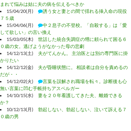
まれて悩みは姑に夫の病を伝えるべきか
15/04/20(月)
誘う女と妻との間で揺れる挿入命の現役
７５歳
15/04/06(月)
中２息子の不登校。「自殺する」は「愛
して欲しい」の言い換え
15/03/05(木)
世話した統合失調症の甥に頼られて困る６
０歳の女。逃げようがなかった母の悲劇
14/12/13(土)
夫がてんかん。 主治医とは別の専門医に掛
かりたい
14/12/12(金)
夫が昏睡状態に。 相談者は自分を責めるの
だが・・
14/12/02(火)
言葉を誤解され職場を転々。診断後も心
無い言葉に凹む手帳持ちアスペルガー
14/10/15(水)
妻を２０年看護してきた夫、離婚できる
か？
10/12/13(月)
勃起しない、勃起しない、泣いて訴える７
０歳の男