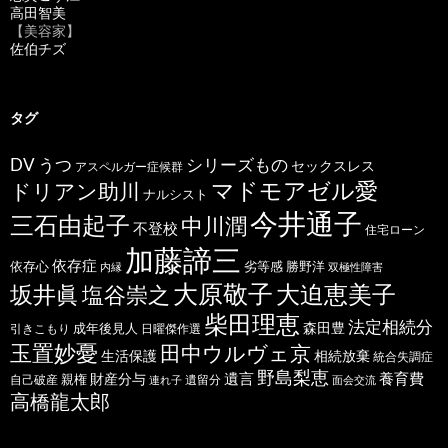
高田智美
【美容家】
佐伯チズ
タグ
うつ
シリーズもの
DV
セックスレス
アスペルガー症候群
マドモアゼル愛
ドリアン助川
ナルシスト
今井通子
三石由起子
中川潤
不登校
住宅ローン
加藤諦三
依存症
依存心
劣等感
勝野洋
内縁
双極性障害
大原敬子
坂井眞
大迫恵美子
塩谷崇之
柴田理恵
法定相続分
森田豊
成年後見人
日曜傑作選
引きこもり
玉置妙憂
田中ウルヴェ京
生活保護
相続放棄
統合失調症
野島梨恵
遺言
養育費
財産分与
自己破産
親権
遺留分
連れ子
面会交流
高橋龍太郎