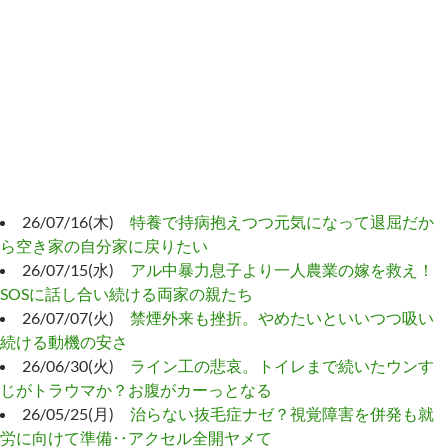
26/07/16(木)
特養で持病抱えつつ元気になって退屈だか
ら空き家の自分家に戻りたい
26/07/15(水)
アル中暴力息子より一人農業の嫁を救え！
SOSに話し合い続ける両家の親たち
26/07/07(火)
禁煙外来も挫折。やめたいといいつつ吸い
続ける動機の安さ
26/06/30(火)
ライン工の悲哀。トイレまで続いたウンす
じがトラウマか？お腹がカーっとなる
26/05/25(月)
治らない抜毛症ナゼ？視覚障害を併発も就
労に向けて準備‥アクセル全開ヤメて