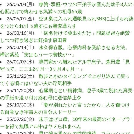
26/05/04(月)
糖質･双極･ウツの三拍子が産んだ幼子3人の
心配だけで終わせる気満々の祖母55歳
26/05/01(金)
空き巣に入られ通帳見られSNSに上げられ跡
をつけられ引っ越すにも審査通らず
26/03/16(月)
「病名付けて薬出すだけ」問題提起を絶賛
しつつ行き過ぎに釘挿す森田豊
26/03/14(土)
永久保存版。心療内科を受診させる方法。
樺沢紫苑「実はもう一つ裏技が‥」
26/01/07(水)
専門家から離れたアル中息子。森田豊「見
守って。ここ1,2ヶ月‥3ヶ月,4ヶ月‥」
25/11/22(土)
散歩とかのタイミングで上がり込んで戻っ
てくる頃にはいない夫の浮気相手
25/11/20(木)
心臓病もとい精神病。息子3歳で別れた真実
の手紙を送り付け絡む母に送信禁止令
25/10/30(木)
「妻が別れたいと言ったから」人を傷つけ
る自覚なき宇宙人の自分ストーリー
25/09/26(金)
末子はゼロ歳。10年来の最高のイネーブラ
ーを得て無職アル中はヤメられまへん
25/07/31(木)
男に蘇る親からの性的虐待。フラッシュバ