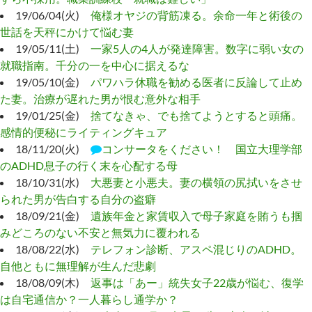
19/06/04(火)
俺様オヤジの背筋凍る。余命一年と術後の
世話を天秤にかけて悩む妻
19/05/11(土)
一家5人の4人が発達障害。数字に弱い女の
就職指南。千分の一を中心に据えるな
19/05/10(金)
パワハラ休職を勧める医者に反論して止め
た妻。治療が遅れた男が恨む意外な相手
19/01/25(金)
捨てなきゃ、でも捨てようとすると頭痛。
感情的便秘にライティングキュア
18/11/20(火)
コンサータをください！ 国立大理学部
のADHD息子の行く末を心配する母
18/10/31(水)
大悪妻と小悪夫。妻の横領の尻拭いをさせ
られた男が告白する自分の盗癖
18/09/21(金)
遺族年金と家賃収入で母子家庭を賄うも掴
みどころのない不安と無気力に覆われる
18/08/22(水)
テレフォン診断、アスペ混じりのADHD。
自他ともに無理解が生んだ悲劇
18/08/09(木)
返事は「あー」統失女子22歳が悩む、復学
は自宅通信か？一人暮らし通学か？