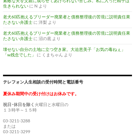
素敵な夫を父親に成らせてあげられない苦しみ。私に入った精子は
生きられない
に
N
より
老犬60匹抱えるブリーダー廃業者と債務整理後の苦境に説明責任果
たさない弁護士
に
洋梨
より
老犬60匹抱えるブリーダー廃業者と債務整理後の苦境に説明責任果
たさない弁護士
に
沼の底
より
壊せない自分の土地に立つ空き家。大迫恵美子「お気の毒ねぇ」
「w残念でした」
に
くまちゃん
より
テレフォン人生相談の受付時間と電話番号
夏休み期間中の受け付けはお休みです。
祝日･休日を除く
火曜日と水曜日の
１３時半～１５時
03-3211-3288
または
03-3211-3299