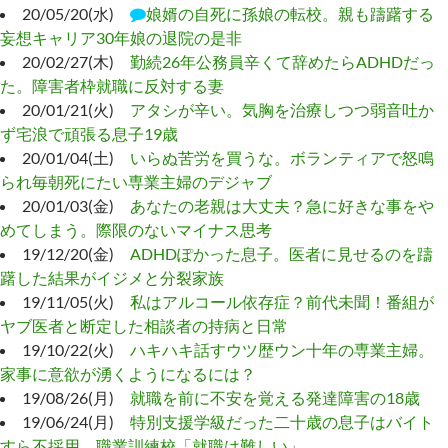
20/05/20(水)
娘婿の自死に孫娘の転校。親も躊躇する
妄想キャリア30年娘の退院の是非
20/02/27(木)
勤続26年公務員辛くて辞めたらADHDだっ
た。障害者枠就職に反対する妻
20/01/21(火)
アタシが辛い。気胸を治療しつつ弱音吐か
ず宅浪で頑張る息子19歳
20/01/04(土)
いらぬ苦労を買うな。ボランティアで怒鳴
られ毎朝死にたい専業主婦のデジャブ
20/01/03(金)
あなたの老親は大丈夫？急に好きな事をや
めてしまう。際限のないマイナス思考
19/12/20(金)
ADHDぽかった息子。医者に見せるのを躊
躇した結果がイジメと分裂家族
19/11/05(火)
私はアルコール依存症？前代未聞！番組が
ヤブ医者と断定した相談者の持病と日常
19/10/22(火)
ハキハキ話すウツ歴ウン十年の専業主婦。
家事に意欲が湧くようになるには？
19/08/26(月)
就職を前に不安を覚える発達障害の18歳
19/06/24(月)
特別支援学級だった二十歳の息子はバイト
すら不採用。職業訓練校「就職は難しい」