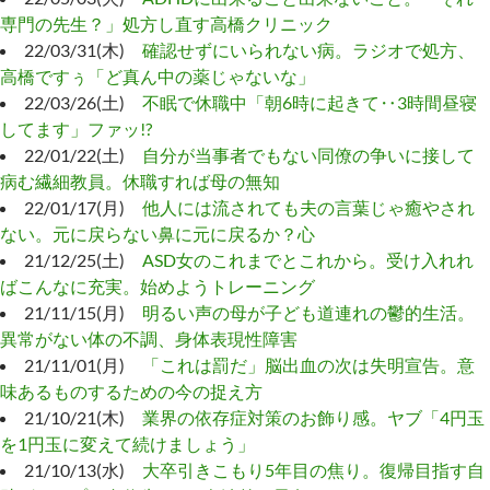
専門の先生？」処方し直す高橋クリニック
22/03/31(木)
確認せずにいられない病。ラジオで処方、
高橋ですぅ「ど真ん中の薬じゃないな」
22/03/26(土)
不眠で休職中「朝6時に起きて‥3時間昼寝
してます」ファッ!?
22/01/22(土)
自分が当事者でもない同僚の争いに接して
病む繊細教員。休職すれば母の無知
22/01/17(月)
他人には流されても夫の言葉じゃ癒やされ
ない。元に戻らない鼻に元に戻るか？心
21/12/25(土)
ASD女のこれまでとこれから。受け入れれ
ばこんなに充実。始めようトレーニング
21/11/15(月)
明るい声の母が子ども道連れの鬱的生活。
異常がない体の不調、身体表現性障害
21/11/01(月)
「これは罰だ」脳出血の次は失明宣告。意
味あるものするための今の捉え方
21/10/21(木)
業界の依存症対策のお飾り感。ヤブ「4円玉
を1円玉に変えて続けましょう」
21/10/13(水)
大卒引きこもり5年目の焦り。復帰目指す自