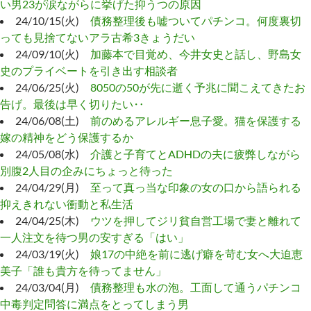
い男23が涙ながらに挙げた抑うつの原因
24/10/15(火)
債務整理後も嘘ついてパチンコ。何度裏切
っても見捨てないアラ古希3きょうだい
24/09/10(火)
加藤本で目覚め、今井女史と話し、野島女
史のプライベートを引き出す相談者
24/06/25(火)
8050の50が先に逝く予兆に聞こえてきたお
告げ。最後は早く切りたい‥
24/06/08(土)
前のめるアレルギー息子愛。猫を保護する
嫁の精神をどう保護するか
24/05/08(水)
介護と子育てとADHDの夫に疲弊しながら
別腹2人目の企みにちょっと待った
24/04/29(月)
至って真っ当な印象の女の口から語られる
抑えきれない衝動と私生活
24/04/25(木)
ウツを押してジリ貧自営工場で妻と離れて
一人注文を待つ男の安すぎる「はい」
24/03/19(火)
娘17の中絶を前に逃げ癖を苛む女へ大迫恵
美子「誰も貴方を待ってません」
24/03/04(月)
債務整理も水の泡。工面して通うパチンコ
中毒判定問答に満点をとってしまう男