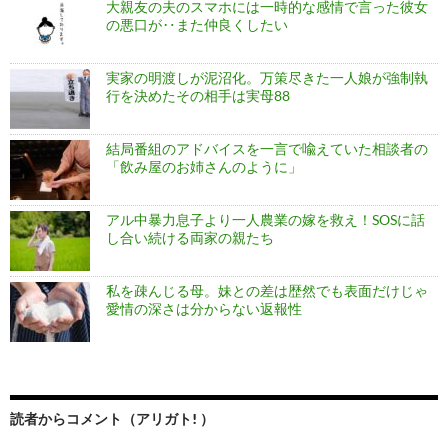
大親友の夫のスマホには一時的な感情で言った彼女
の悪口が‥また仲良くしたい
実家の明渡しが泥沼化。万策尽きた一人娘が強制執
行を決めたその相手は実母88
結局番組のアドバイスを一言で喩えていた相談者の
「飲み屋のお姉さんのように」
アル中暴力息子より一人農業の嫁を救え！SOSに話
し合い続ける両家の親たち
私を疎んじる母。妹との差は歴然でも表面だけじゃ
愛情の深さは分からない返報性
読者からコメント（アリガト! ）