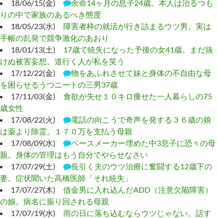
18/06/15(金)
余命14ヶ月の息子24歳。本人は治るつも
りの中で家族のあるべき態度
18/05/23(水)
障害者枠の就活が行き詰まるウツ男。実は
手帳の乱発で競争激化のあおり
18/01/13(土)
17歳で統失になった予後の女41歳。まだ抜
けぬ被害妄想。道行く人が私を笑う
17/12/22(金)
物をあふれさせて妹と身体の不自由な母
を困らせるうつニートの三男37歳
17/11/03(金)
食欲が失せ１０キロ痩せた一人暮らしの75
歳女性
17/08/22(火)
電話の向こうで奇声を発する３６歳の娘
は薬より除霊。１７０万を支払う母親
17/08/09(水)
ペースメーカー埋めた中3息子に恐々の母
親。身体の管理はもう自分でやらせなさい
17/07/29(土)
長引く夫のウツ治療に奮闘する12歳下の
妻。症状聞いた高橋医師「それ統失」
17/07/27(木)
借金男に入れ込んだADD（注意欠陥障害）
の娘。病名に振り回される母親
17/07/19(水)
雨の日に落ち込むならウツじゃない。話す