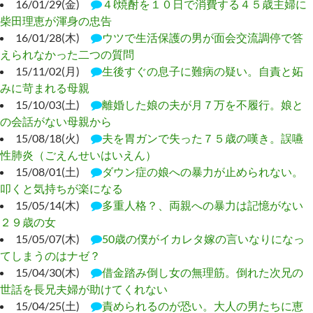
16/01/29(金)
４ℓ焼酎を１０日で消費する４５歳主婦に
柴田理恵が渾身の忠告
16/01/28(木)
ウツで生活保護の男が面会交流調停で答
えられなかった二つの質問
15/11/02(月)
生後すぐの息子に難病の疑い。自責と妬
みに苛まれる母親
15/10/03(土)
離婚した娘の夫が月７万を不履行。娘と
の会話がない母親から
15/08/18(火)
夫を胃ガンで失った７５歳の嘆き。誤嚥
性肺炎（ごえんせいはいえん）
15/08/01(土)
ダウン症の娘への暴力が止められない。
叩くと気持ちが楽になる
15/05/14(木)
多重人格？、両親への暴力は記憶がない
２９歳の女
15/05/07(木)
50歳の僕がイカレタ嫁の言いなりになっ
てしまうのはナゼ？
15/04/30(木)
借金踏み倒し女の無理筋。倒れた次兄の
世話を長兄夫婦が助けてくれない
15/04/25(土)
責められるのが恐い。大人の男たちに恵