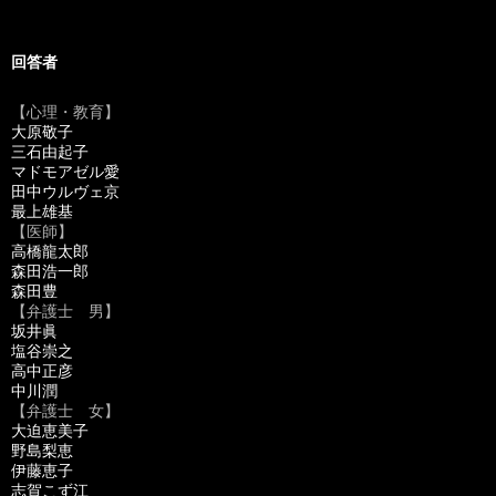
回答者
【心理・教育】
大原敬子
三石由起子
マドモアゼル愛
田中ウルヴェ京
最上雄基
【医師】
高橋龍太郎
森田浩一郎
森田豊
【弁護士 男】
坂井眞
塩谷崇之
高中正彦
中川潤
【弁護士 女】
大迫恵美子
野島梨恵
伊藤恵子
志賀こず江