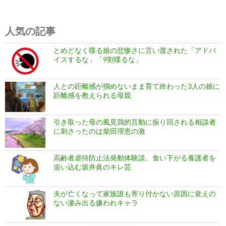
人気の記事
とめどなく喋る娘の悲惨さに言い渡された「アドバ
イスするな」「9割喋るな」
人との距離感が掴めないまま育て終わった3人の娘に
距離感を教えられる母親
引き取った母の風見鶏的言動に振り回される相談者
に刺さったのは柴田理恵の激
高齢者虐待防止法発動体験談。食い下がる養護者を
追い込む坂井眞のキレ芸
夫が亡くなって家族誰も寄り付かない原因に覚えの
ない滲み出る嫌われキャラ