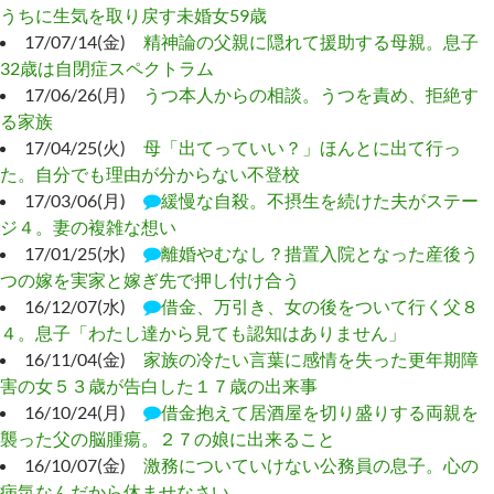
うちに生気を取り戻す未婚女59歳
17/07/14(金)
精神論の父親に隠れて援助する母親。息子
32歳は自閉症スペクトラム
17/06/26(月)
うつ本人からの相談。うつを責め、拒絶す
る家族
17/04/25(火)
母「出てっていい？」ほんとに出て行っ
た。自分でも理由が分からない不登校
17/03/06(月)
緩慢な自殺。不摂生を続けた夫がステー
ジ４。妻の複雑な想い
17/01/25(水)
離婚やむなし？措置入院となった産後う
つの嫁を実家と嫁ぎ先で押し付け合う
16/12/07(水)
借金、万引き、女の後をついて行く父８
４。息子「わたし達から見ても認知はありません」
16/11/04(金)
家族の冷たい言葉に感情を失った更年期障
害の女５３歳が告白した１７歳の出来事
16/10/24(月)
借金抱えて居酒屋を切り盛りする両親を
襲った父の脳腫瘍。２７の娘に出来ること
16/10/07(金)
激務についていけない公務員の息子。心の
病気なんだから休ませなさい