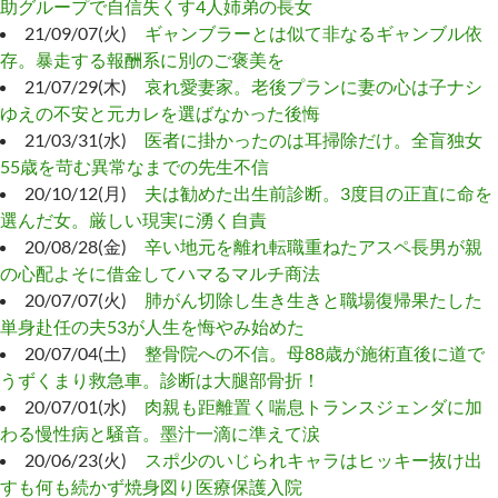
助グループで自信失くす4人姉弟の長女
21/09/07(火)
ギャンブラーとは似て非なるギャンブル依
存。暴走する報酬系に別のご褒美を
21/07/29(木)
哀れ愛妻家。老後プランに妻の心は子ナシ
ゆえの不安と元カレを選ばなかった後悔
21/03/31(水)
医者に掛かったのは耳掃除だけ。全盲独女
55歳を苛む異常なまでの先生不信
20/10/12(月)
夫は勧めた出生前診断。3度目の正直に命を
選んだ女。厳しい現実に湧く自責
20/08/28(金)
辛い地元を離れ転職重ねたアスペ長男が親
の心配よそに借金してハマるマルチ商法
20/07/07(火)
肺がん切除し生き生きと職場復帰果たした
単身赴任の夫53が人生を悔やみ始めた
20/07/04(土)
整骨院への不信。母88歳が施術直後に道で
うずくまり救急車。診断は大腿部骨折！
20/07/01(水)
肉親も距離置く喘息トランスジェンダに加
わる慢性病と騒音。墨汁一滴に準えて涙
20/06/23(火)
スポ少のいじられキャラはヒッキー抜け出
すも何も続かず焼身図り医療保護入院