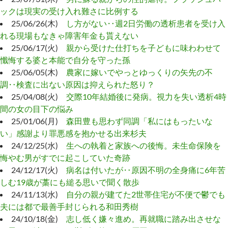
ックは現実の受け入れ難さに比例する
25/06/26(木)
し方がない‥週2日労働の透析患者を受け入
れる現場もなきゃ障害年金も貰えない
25/06/17(火)
親から受けた仕打ちを子どもに味わわせて
懺悔する婆と本能で自分を守った孫
25/06/05(木)
農家に嫁いでやっとゆっくりの矢先の不
調‥検査に出ない原因は抑えられた怒り？
25/04/08(火)
交際10年結婚後に発病。視力を失い透析4時
間の女の目下の悩み
25/01/06(月)
森田豊も思わず同調「私にはもったいな
い」感謝より罪悪感を抱かせる出来杉夫
24/12/25(水)
生への執着と家族への後悔。未生命保険を
悔やむ男がすでに起こしていた奇跡
24/12/17(火)
病名は付いたが‥原因不明の全身痛に6年苦
しむ19歳が藁にも縋る思いで聞く散歩
24/11/13(水)
自分の親が建てた2世帯住宅が不便で鬱でも
夫には都で最善手封じられる和田秀樹
24/10/18(金)
志し低く嫌々進め。再就職に踏み出させな